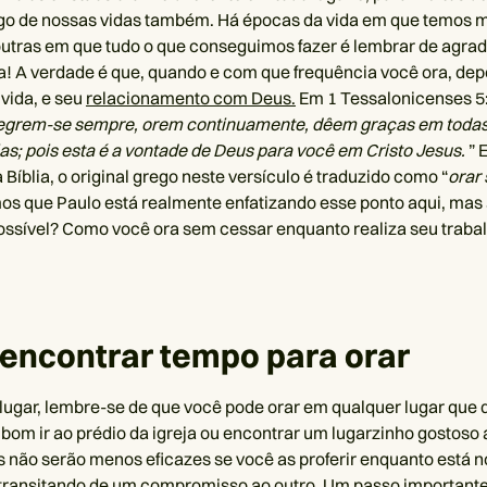
go de nossas vidas também. Há épocas da vida em que temos 
 outras em que tudo o que conseguimos fazer é lembrar de agra
dia! A verdade é que, quando e com que frequência você ora, d
 vida, e seu
relacionamento com Deus.
Em 1 Tessalonicenses 5
egrem-se sempre, orem continuamente, dêem graças em todas
as; pois esta é a vontade de Deus para você em Cristo Jesus.
” 
Bíblia, o original grego neste versículo é traduzido como “
orar
s que Paulo está realmente enfatizando esse ponto aqui, mas
ossível? Como você ora sem cessar enquanto realiza seu trabal
encontrar tempo para orar
lugar, lembre-se de que você pode orar em qualquer lugar que d
bom ir ao prédio da igreja ou encontrar um lugarzinho gostoso ao
 não serão menos eficazes se você as proferir enquanto está n
 transitando de um compromisso ao outro. Um passo important