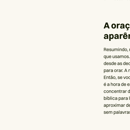
A ora
aparê
Resumindo, 
que usamos. 
desde as dec
para orar. A
Então, se vo
é a hora de 
concentrar d
bíblica para
aproximar de
sem palavra