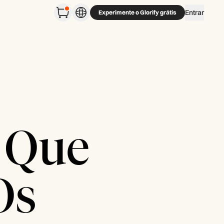
Entrar
Experimente o Glorify grátis
 Que
Os