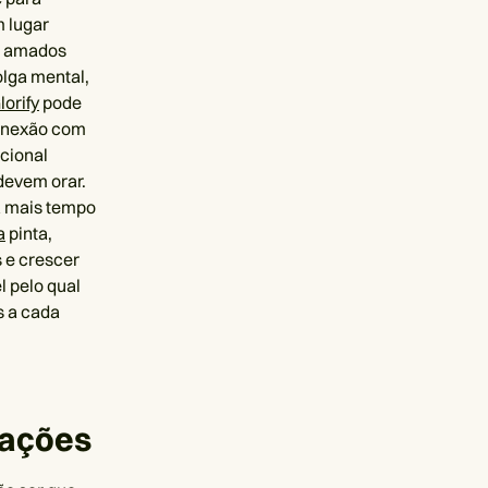
m lugar
us amados
olga mental,
lorify
pode
conexão com
cional
devem orar.
a mais tempo
a
pinta,
 e crescer
l pelo qual
s a cada
rações