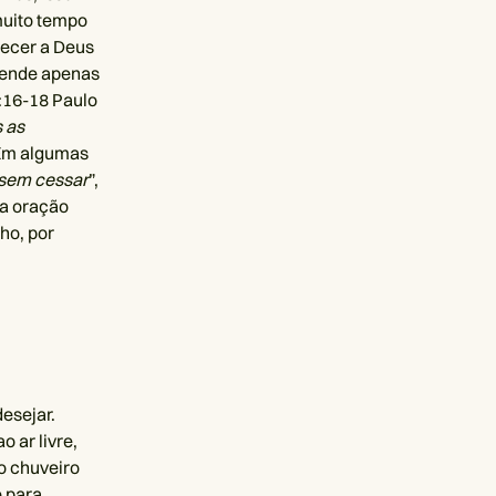
muito tempo
decer a Deus
epende apenas
:16-18 Paulo
 as
Em algumas
 sem cessar
”,
 a oração
ho, por
esejar.
 ar livre,
o chuveiro
e para