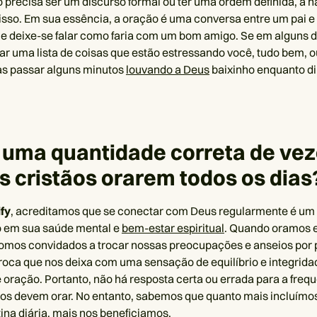
 precisa ser um discurso formal ou ter uma ordem definida, a n
isso. Em sua essência, a oração é uma conversa entre um pai e 
 e deixe-se falar como faria com um bom amigo. Se em alguns d
tar uma lista de coisas que estão estressando você, tudo bem, o
as passar alguns minutos
louvando a Deus
baixinho enquanto dir
 uma quantidade correta de ve
s cristãos orarem todos os dias
ify
, acreditamos que se conectar com Deus regularmente é um
o em sua saúde mental e
bem-estar espiritual
. Quando oramos 
mos convidados a trocar nossas preocupações e anseios por p
troca que nos deixa com uma sensação de equilíbrio e integrida
oração. Portanto, não há resposta certa ou errada para a fre
ãos devem orar. No entanto, sabemos que quanto mais incluímo
ina diária, mais nos beneficiamos.