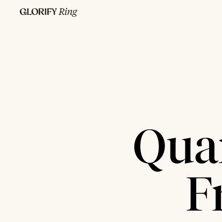
Qua
F