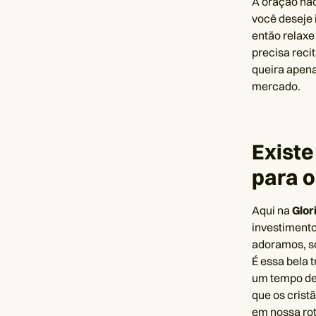
A oração não
você deseje 
então relaxe
precisa reci
queira apen
mercado.
Existe
para o
Aqui na
Glor
investiment
adoramos, so
É essa bela 
um tempo de 
que os crist
em nossa rot