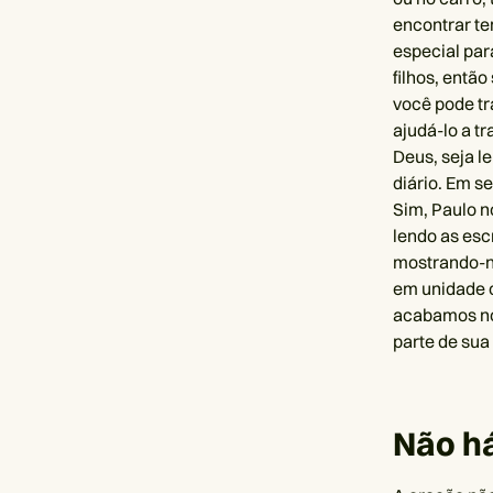
encontrar te
especial par
filhos, entã
você pode t
ajudá-lo a 
Deus, seja l
diário. Em s
Sim, Paulo n
lendo as esc
mostrando-n
em unidade c
acabamos no
parte de sua 
Não há