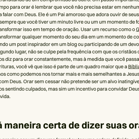
mpo para orar é lembrar que você não precisa estar em nenhu
a falar com Deus. Ele é um Pai amoroso que adora ouvir de se
o sempre que você tiver um minuto livre ou um um momento de f
ransformar isso em tempo de oração. Usar um recurso como o
G
transformar qualquer momento do seu dia em um momento de 
endo um post inspirador em um blog ou participando de um devo
egundo lugar, não se culpe pela frequência com que os cristãos 
os diz para orar constantemente, mas à medida que você pass
rituras, você vê que isso é parte de um quadro maior que a
Bíbli
os como podemos nos tornar mais e mais semelhantes a Jesus
om Deus. Orar sem cessar não pretende ser um alvo inatingíve
s sentindo culpados, mas sim um incentivo para convidar Deu
vida.
 maneira certa de dizer suas o