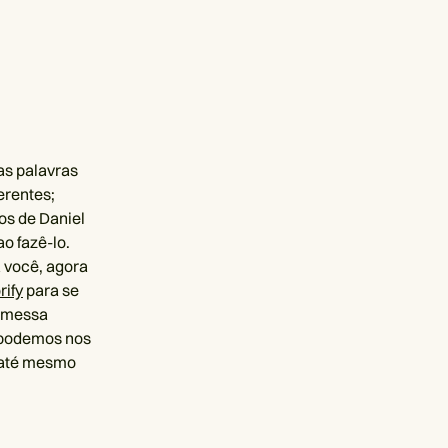
s palavras
erentes;
os de Daniel
o fazê-lo.
 você, agora
rify
para se
romessa
, podemos nos
u até mesmo