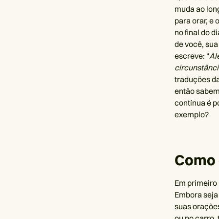
muda ao lon
para orar, e
no final do 
de você, sua
escreve: “
Al
circunstânci
traduções da 
então sabemo
contínua é p
exemplo?
Como 
Em primeiro 
Embora seja 
suas orações
ou no carro,