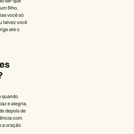
ão ser que
um filho,
ias você só
u talvez você
ige até o
zes
?
e quando
az e alegria.
de depois de
quência com
s a oração