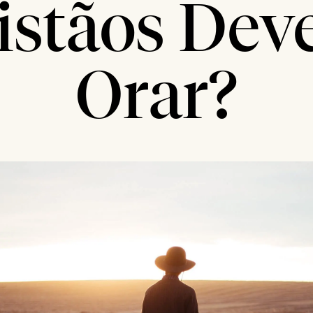
istãos De
Orar?