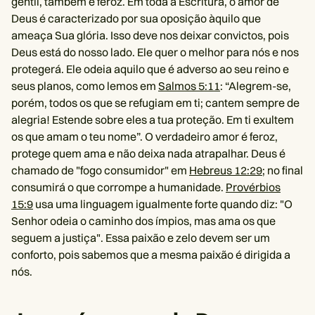
gentil, também é feroz. Em toda a Escritura, o amor de
Deus é caracterizado por sua oposição àquilo que
ameaça Sua glória. Isso deve nos deixar convictos, pois
Deus está do nosso lado. Ele quer o melhor para nós e nos
protegerá. Ele odeia aquilo que é adverso ao seu reino e
seus planos, como lemos em
Salmos 5:11
: “Alegrem-se,
porém, todos os que se refugiam em ti; cantem sempre de
alegria! Estende sobre eles a tua proteção. Em ti exultem
os que amam o teu nome”. O verdadeiro amor é feroz,
protege quem ama e não deixa nada atrapalhar. Deus é
chamado de "fogo consumidor" em
Hebreus 12:29
; no final
consumirá o que corrompe a humanidade.
Provérbios
15:9
usa uma linguagem igualmente forte quando diz: "O
Senhor odeia o caminho dos ímpios, mas ama os que
seguem a justiça". Essa paixão e zelo devem ser um
conforto, pois sabemos que a mesma paixão é dirigida a
nós.