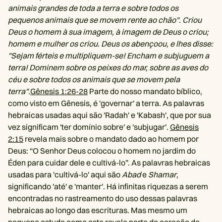
animais grandes de toda a terra e sobre todos os
pequenos animais que se movem rente ao chão". Criou
Deus o homem à sua imagem, à imagem de Deus o criou;
homem e mulher os criou. Deus os abençoou, e lhes disse:
"Sejam férteis e multipliquem-se! Encham e subjuguem a
terra! Dominem sobre os peixes do mar, sobre as aves do
céu e sobre todos os animais que se movem pela
terra".
Gênesis 1:26-28
Parte do nosso mandato bíblico,
como visto em Gênesis, é 'governar' a terra. As palavras
hebraicas usadas aqui são 'Radah' e 'Kabash', que por sua
vez significam 'ter domínio sobre' e 'subjugar'.
Gênesis
2:15
revela mais sobre o mandato dado ao homem por
Deus: “O Senhor Deus colocou o homem no jardim do
Éden para cuidar dele e cultivá-lo”. As palavras hebraicas
usadas para 'cultivá-lo' aqui são
Abad
e
Shamar
,
significando 'até' e 'manter'. Há infinitas riquezas a serem
encontradas no rastreamento do uso dessas palavras
hebraicas ao longo das escrituras. Mas mesmo um