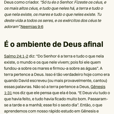
Deus como criador.
“Só tu és o Senhor. Fizeste os céus, e
os mais altos céus, e tudo que neles há, a terra e tudo o
que nela existe, os mares e tudo o que neles existe. Tu
deste vida a todos os seres, e os exércitos dos céus te
adoram”.
Neemias 9:6
É o ambiente de Deus afinal
Salmo 24:1-2
diz: “Do Senhor é a terra e tudo o que nela
existe, o mundo e os que nele vivem; pois foi ele quem
fundou-a sobre os mares e firmou-a sobre as águas”. A
terra pertence a Deus. Isso é tão verdadeiro hoje como era
quando David escreveu (ou mais provavelmente, cantou)
essas palavras. Não só a terra pertence a Deus,
Gênesis
1:31
nos diz que ele pensa que ela é boa. “E Deus viu tudo o
que havia feito, e tudo havia ficado muito bom. Passaram-
se a tarde e a manhã; esse foi o sexto dia”. Então, o que
aprendemos com nosso rápido estudo em Gênesis e