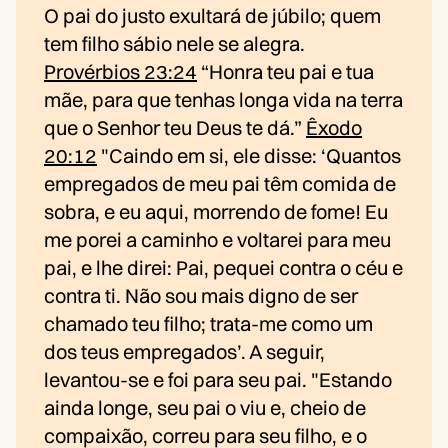
O pai do justo exultará de júbilo; quem
tem filho sábio nele se alegra.
Provérbios 23:24
“Honra teu pai e tua
mãe, para que tenhas longa vida na terra
que o Senhor teu Deus te dá.”
Êxodo
20:12
"Caindo em si, ele disse: ‘Quantos
empregados de meu pai têm comida de
sobra, e eu aqui, morrendo de fome! Eu
me porei a caminho e voltarei para meu
pai, e lhe direi: Pai, pequei contra o céu e
contra ti. Não sou mais digno de ser
chamado teu filho; trata-me como um
dos teus empregados’. A seguir,
levantou-se e foi para seu pai. "Estando
ainda longe, seu pai o viu e, cheio de
compaixão, correu para seu filho, e o