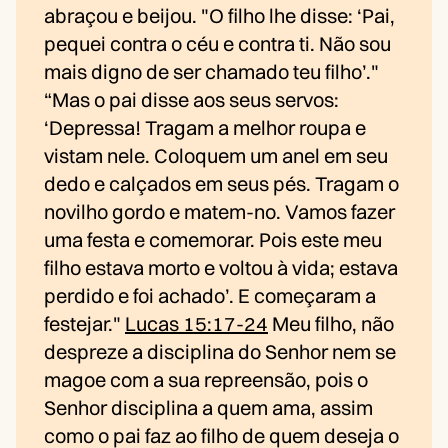
abraçou e beijou. "O filho lhe disse: ‘Pai,
pequei contra o céu e contra ti. Não sou
mais digno de ser chamado teu filho’."
“Mas o pai disse aos seus servos:
‘Depressa! Tragam a melhor roupa e
vistam nele. Coloquem um anel em seu
dedo e calçados em seus pés. Tragam o
novilho gordo e matem-no. Vamos fazer
uma festa e comemorar. Pois este meu
filho estava morto e voltou à vida; estava
perdido e foi achado’. E começaram a
festejar."
Lucas 15:17-24
Meu filho, não
despreze a disciplina do Senhor nem se
magoe com a sua repreensão, pois o
Senhor disciplina a quem ama, assim
como o pai faz ao filho de quem deseja o