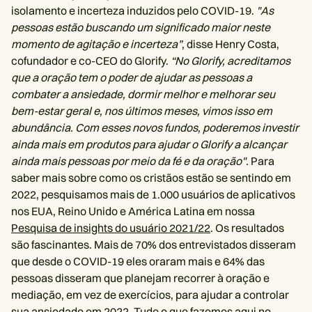
isolamento e incerteza induzidos pelo COVID-19.
"As
pessoas estão buscando um significado maior neste
momento de agitação e incerteza”
, disse Henry Costa,
cofundador e co-CEO do Glorify.
“No Glorify, acreditamos
que a oração tem o poder de ajudar as pessoas a
combater a ansiedade, dormir melhor e melhorar seu
bem-estar geral e, nos últimos meses, vimos isso em
abundância. Com esses novos fundos, poderemos investir
ainda mais em produtos para ajudar o Glorify a alcançar
ainda mais pessoas por meio da fé e da oração".
Para
saber mais sobre como os cristãos estão se sentindo em
2022, pesquisamos mais de 1.000 usuários de aplicativos
nos EUA, Reino Unido e América Latina em nossa
Pesquisa de insights do usuário 2021/22
. Os resultados
são fascinantes. Mais de 70% dos entrevistados disseram
que desde o COVID-19 eles oraram mais e 64% das
pessoas disseram que planejam recorrer à oração e
mediação, em vez de exercícios, para ajudar a controlar
sua ansiedade em 2022. Tudo o que fazemos aqui no