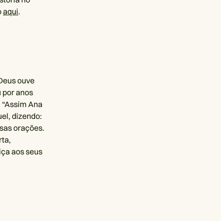
o
aqui
.
 Deus ouve
 por anos
u: “Assim Ana
el, dizendo:
ssas orações.
ta,
stiça aos seus