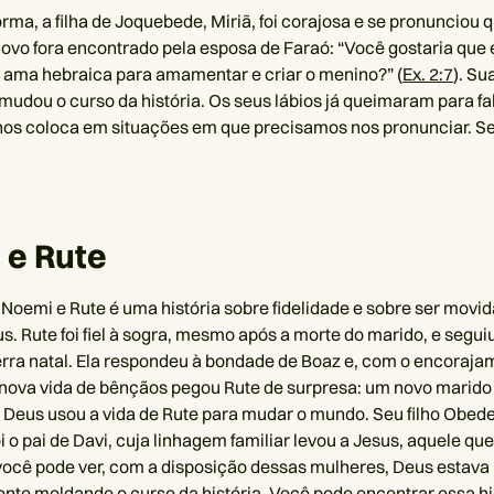
ma, a filha de Joquebede, Miriã, foi corajosa e se pronunciou
ovo fora encontrado pela esposa de Faraó: “Você gostaria que 
ama hebraica para amamentar e criar o menino?” (
Ex. 2:7
). Su
mudou o curso da história. Os seus lábios já queimaram para fa
os coloca em situações em que precisamos nos pronunciar. Se
 e Rute
 Noemi e Rute é uma história sobre fidelidade e sobre ser movida
s. Rute foi fiel à sogra, mesmo após a morte do marido, e segu
terra natal. Ela respondeu à bondade de Boaz e, com o encoraja
ova vida de bênçãos pegou Rute de surpresa: um novo marido e
 Deus usou a vida de Rute para mudar o mundo. Seu filho Obede 
oi o pai de Davi, cuja linhagem familiar levou a Jesus, aquele q
ocê pode ver, com a disposição dessas mulheres, Deus estava
nte moldando o curso da história. Você pode encontrar essa hi