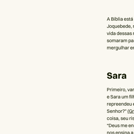
A Bíblia est
Joquebede, n
vida dessas 
somaram para
mergulhar e
Sara
Primeiro, va
e Sara um fil
repreendeu e
Senhor?"
(Gn
coisa, seu ri
“Deus me enc
nos ensina a