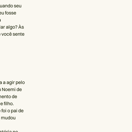
 quando seu
eu fosse
a
lar algo? Às
 você sente
 a agir pelo
iu Noemi de
mento de
 filho.
foi o pai de
ue mudou
stória no