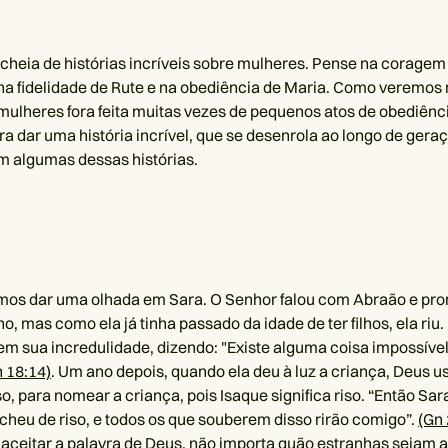
á cheia de histórias incríveis sobre mulheres. Pense na coragem
a fidelidade de Rute e na obediência de Maria. Como veremos n
mulheres fora feita muitas vezes de pequenos atos de obediênc
 dar uma história incrível, que se desenrola ao longo de ger
m algumas dessas histórias.
mos dar uma olhada em Sara. O Senhor falou com Abraão e pro
ho, mas como ela já tinha passado da idade de ter filhos, ela riu
m sua incredulidade, dizendo: "Existe alguma coisa impossível
 18:14)
. Um ano depois, quando ela deu à luz a criança, Deus
so, para nomear a criança, pois Isaque significa riso. “Então Sar
heu de riso, e todos os que souberem disso rirão comigo”.
(Gn 
 aceitar a palavra de Deus, não importa quão estranhas sejam 