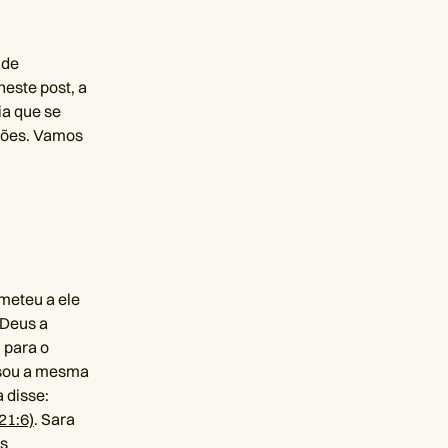
 de
este post, a
ia que se
ações. Vamos
meteu a ele
. Deus a
 para o
 usou a mesma
a disse:
21:6)
. Sara
as