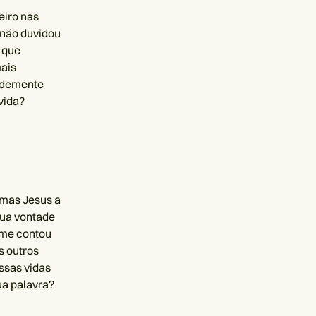
eiro nas
 não duvidou
; que
mais
andemente
vida?
 mas Jesus a
 sua vontade
e me contou
s outros
ssas vidas
ua palavra?