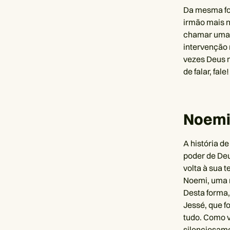
Da mesma for
irmão mais n
chamar uma 
intervenção 
vezes Deus n
de falar, fale!
Noemi
A história de
poder de Deu
volta à sua 
Noemi, uma n
Desta forma,
Jessé, que f
tudo. Como v
silenciosame