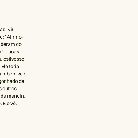
as. Viu
e: "Afirmo-
s deram do
r".
Lucas
u estivesse
Ele teria
 também vê o
rgonhado de
s outros
 da maneira
 Ele vê.