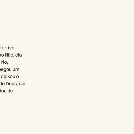
errível
o Nilo, ela
rio,
 pegou um
 deixou o
de Deus, ela
dou de