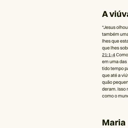
A viúv
“Jesus olhou
também uma 
lhes que est
que lhes sob
21:1-4
Como 
em uma das m
tido tempo p
que até a vi
quão pequena
deram. Isso 
como o mundo
Maria