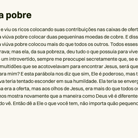
a pobre
 e viu os ricos colocando suas contribuições nas caixas de ofert
viúva pobre colocar duas pequeninas moedas de cobre. E diss
a viúva pobre colocou mais do que todos os outros. Todos esse
rava; mas ela, da sua pobreza, deu tudo o que possuía para vive
um introvertido, sempre me preocupei secretamente que, se e
ultidões que se acotovelavam para encontrar Jesus, será que 
ara mim? E esta parábola nos diz que sim, Ele é poderoso, mas
úva teria tentado esconder em sua humildade. Ela teria se enve
 era a oferta, mas aos olhos de Jesus, era mais do que todos o
nos mostra novamente que a maneira como Deus vê é diferente
 vê. Então dê a Ele o que você tem, não importa quão pequeno.