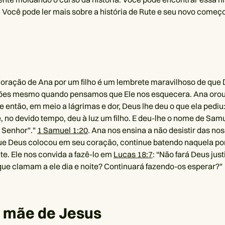
e. Você pode ler mais sobre a história de Rute e seu novo começ
a oração de Ana por um filho é um lembrete maravilhoso de que
ões mesmo quando pensamos que Ele nos esquecera. Ana orou
, e então, em meio a lágrimas e dor, Deus lhe deu o que ela pedi
, no devido tempo, deu à luz um filho. E deu-lhe o nome de Samu
o Senhor"."
1 Samuel 1:20
. Ana nos ensina a não desistir das no
ue Deus colocou em seu coração, continue batendo naquela por
e. Ele nos convida a fazê-lo em
Lucas 18:7
: ​​“Não fará Deus ju
que clamam a ele dia e noite? Continuará fazendo-os esperar?"
, mãe de Jesus