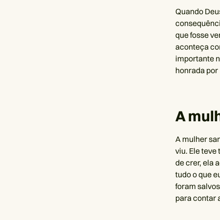
Quando Deus 
consequência
que fosse ve
aconteça co
importante n
honrada por 
A mul
A mulher sam
viu. Ele teve
de crer, ela
tudo o que eu
foram salvos
para contar 