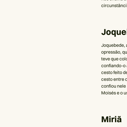
circunstância
Joque
Joquebede, a
opressão, qu
teve que col
confiando-o 
cesto feito 
cesto entre 
confiou nele
Moisés e o 
Miriã