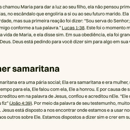
chamou Maria para dar a luz ao seu filho, ela não pensou prim
s, no escândalo que engoliria a si ou ao seu futuro marido. Ela
rdade, mas sua primeira reação foi dizer: “Sou serva do Senhor
migo conforme a tua palavra.”
Lucas 1:38
. Este foi o momento 
a vida de Maria, e ela disse sim. Em sua obediência, ela foi gr
Deus. Deus está pedindo para você dizer sim para algo em sua 
her samaritana
aritana era uma pária social; Ela era samaritana e era mulher,
 tempo para ela, Ele falou com ela, Ele a honrou. E por causa de
 acreditou em na palavra de Jesus, confiou e acreditou nEle. “El
 fiz”
(João 4:39)
. Por meio da palavra de seu testemunho, muito
. Jesus está disposto a nos encontrar onde estamos e a usar no
aos outros sobre Ele. Estamos dispostos a dizer sim e crer em s