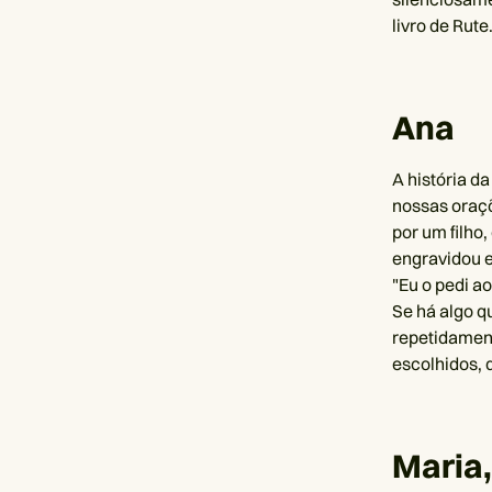
livro de Rut
Ana
A história d
nossas oraç
por um filho
engravidou e
"Eu o pedi a
Se há algo q
repetidament
escolhidos, 
Maria