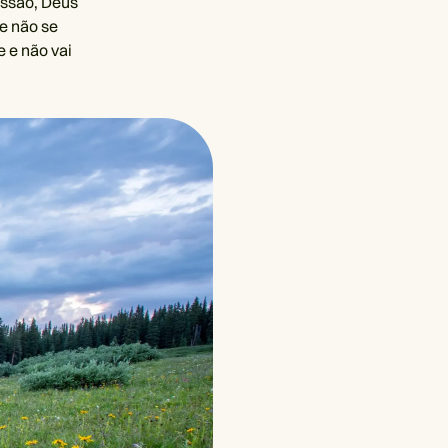
essão, Deus
le não se
e e não vai