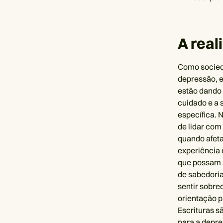
A real
Como socied
depressão, e
estão dando 
cuidado e a 
específica. 
de lidar com
quando afet
experiência 
que possam a
de sabedoria
sentir sobre
orientação p
Escrituras s
para a depr