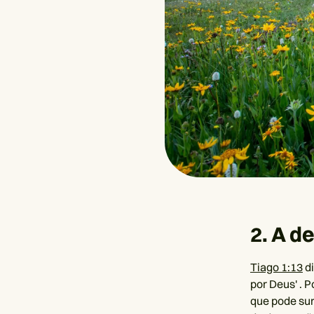
2. A d
Tiago 1:13
di
por Deus' . 
que pode sur