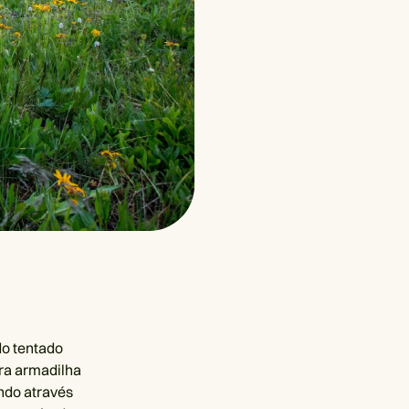
do tentado
tra armadilha
ndo através