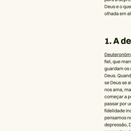
Deus e o que
olhada em al
1. A d
Deuteronômi
fiel, que ma
guardam os 
Deus. Quand
se Deus se a
nos ama, ma
começar a p
passar por u
fidelidade i
pensamos no 
depressão, D