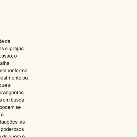
de da
s e igrejas
essão, o
talha
 melhor forma
ssoalmente ou
que a
abrangentes
us em busca
, podem se
 e
ituações, as
s poderosos
a de quem é