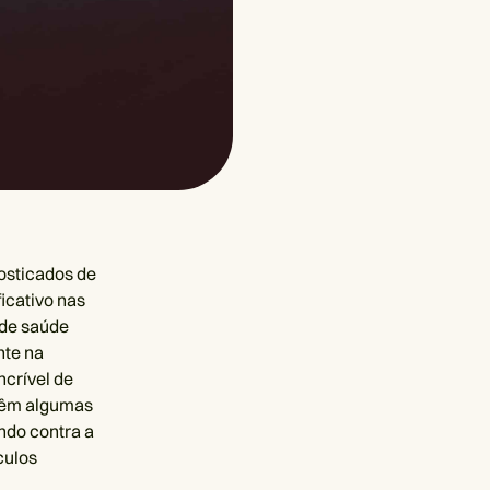
osticados de
icativo nas
 de saúde
nte na
crível de
 têm algumas
ndo contra a
culos