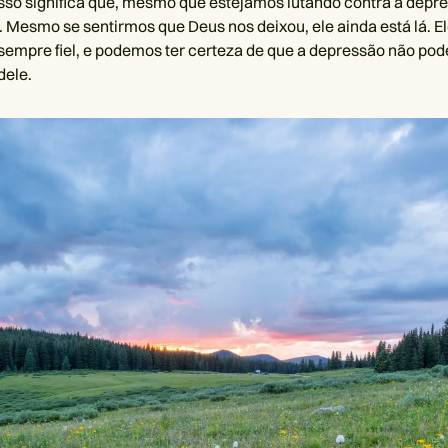
so significa que, mesmo que estejamos lutando contra a depr
á. Mesmo se sentirmos que Deus nos deixou, ele ainda está lá. E
é sempre fiel, e podemos ter certeza de que a depressão não pod
dele.