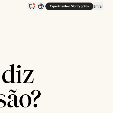
Entrar
Experimente o Glorify grátis
 diz
são?