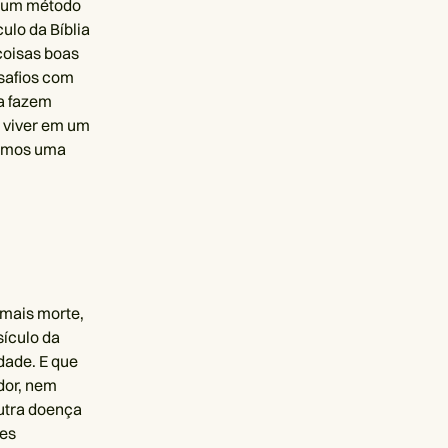
o um método
ulo da Bíblia
coisas boas
esafios com
a fazem
e viver em um
hamos uma
 mais morte,
sículo da
dade. E que
dor, nem
utra doença
zes