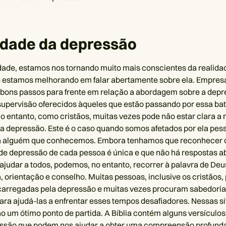
idade da depressão
ade, estamos nos tornando muito mais conscientes da realida
 estamos melhorando em falar abertamente sobre ela. Empresa
bons passos para frente em relação a abordagem sobre a depr
supervisão oferecidos àqueles que estão passando por essa ba
No entanto, como cristãos, muitas vezes pode não estar clara a
 a depressão. Este é o caso quando somos afetados por ela pe
a alguém que conhecemos. Embora tenhamos que reconhecer 
de depressão de cada pessoa é única e que não há respostas 
judar a todos, podemos, no entanto, recorrer à palavra de De
, orientação e conselho. Muitas pessoas, inclusive os cristãos
carregadas pela depressão e muitas vezes procuram sabedoria
ara ajudá-las a enfrentar esses tempos desafiadores. Nessas s
ão um ótimo ponto de partida. A Bíblia contém alguns versículo
essão que podem nos ajudar a obter uma compreensão profund