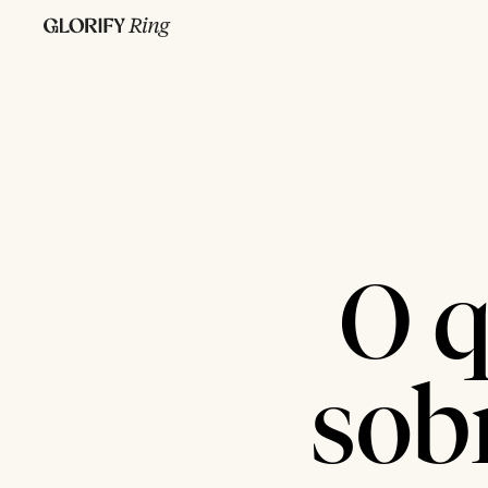
O q
sob