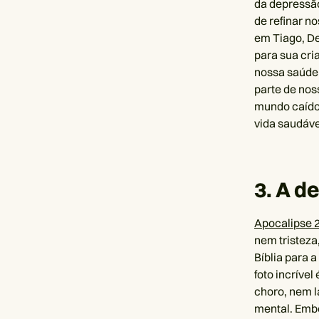
da depressã
de refinar no
em Tiago, De
para sua cri
nossa saúde 
parte de nos
mundo caído
vida saudáve
3. A d
Apocalipse 
nem tristeza
Bíblia para 
foto incríve
choro, nem l
mental. Embo