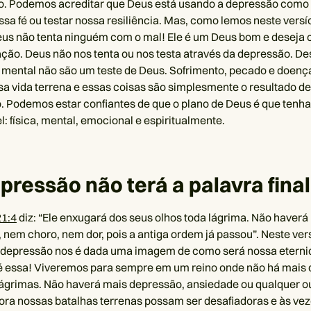
o. Podemos acreditar que Deus está usando a depressão com
ssa fé ou testar nossa resiliência. Mas, como lemos neste versíc
us não tenta ninguém com o mal! Ele é um Deus bom e deseja 
ação. Deus não nos tenta ou nos testa através da depressão. D
mental não são um teste de Deus. Sofrimento, pecado e doenç
sa vida terrena e essas coisas são simplesmente o resultado d
. Podemos estar confiantes de que o plano de Deus é que ten
l: física, mental, emocional e espiritualmente.
epressão não terá a palavra final
21:4
diz: “Ele enxugará dos seus olhos toda lágrima. Não haverá
, nem choro, nem dor, pois a antiga ordem já passou”. Neste ver
a depressão nos é dada uma imagem de como será nossa eterni
l é essa! Viveremos para sempre em um reino onde não há mais 
ágrimas. Não haverá mais depressão, ansiedade ou qualquer o
ra nossas batalhas terrenas possam ser desafiadoras e às ve