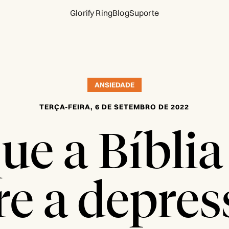
Glorify Ring
Blog
Suporte
ANSIEDADE
TERÇA-FEIRA, 6 DE SETEMBRO DE 2022
ue a Bíblia
re a depres