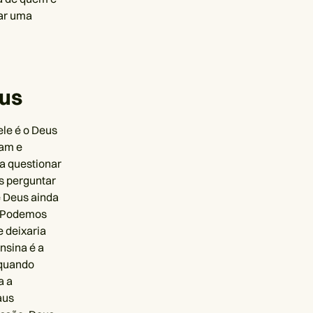
dar uma
eus
ele é o Deus
mam e
a questionar
s perguntar
e Deus ainda
. Podemos
 deixaria
nsina é a
 quando
a a
aus