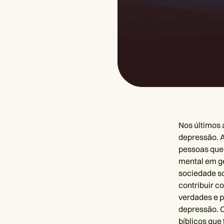
Nos últimos
depressão. A
pessoas que
mental em ge
sociedade so
contribuir c
verdades e 
depressão. C
bíblicos que