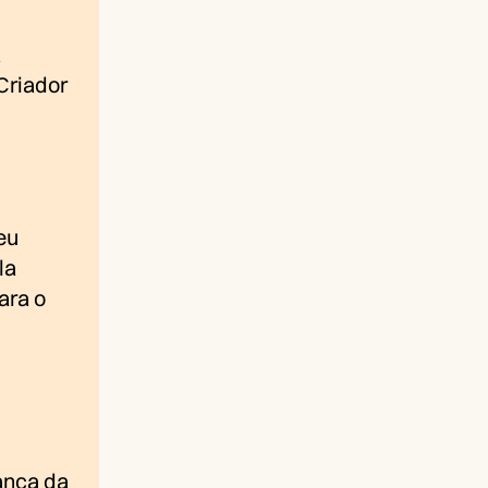
a
Criador
eu
la
ara o
ança da