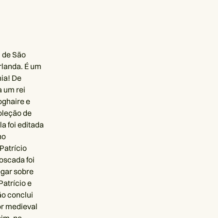
l de São
rlanda. É um
ia! De
a um rei
oghaire e
oleção de
a foi editada
no
Patrício
oscada foi
egar sobre
Patrício e
o conclui
or medieval