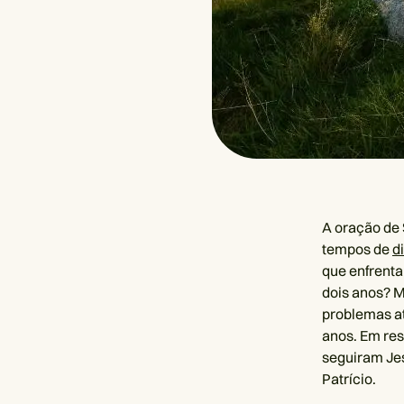
A oração de 
tempos de
d
que enfrenta
dois anos? M
problemas a
anos. Em res
seguiram Jes
Patrício.