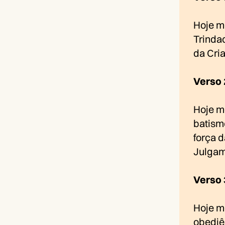
Hoje m
Trindad
da Cri
Verso 
Hoje m
batismo
força d
Julgam
Verso 
Hoje m
obediê