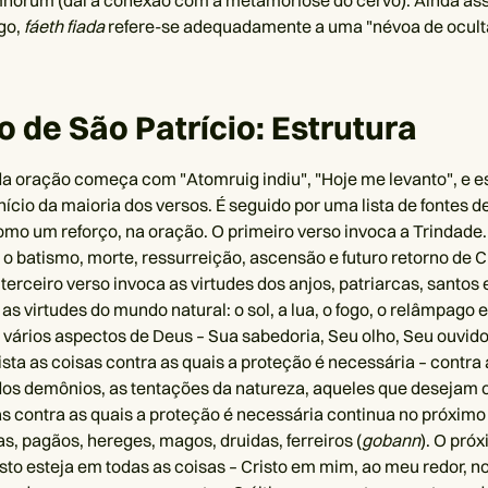
norum (daí a conexão com a metamorfose do cervo). Ainda ass
igo,
fáeth fiada
refere-se adequadamente a uma "névoa de ocult
 de São Patrício: Estrutura
a oração começa com "Atomruig indiu", "Hoje me levanto", e es
nício da maioria dos versos. É seguido por uma lista de fontes d
mo um reforço, na oração. O primeiro verso invoca a Trindade
 o batismo, morte, ressurreição, ascensão e futuro retorno de C
 terceiro verso invoca as virtudes dos anjos, patriarcas, santos 
as virtudes do mundo natural: o sol, a lua, o fogo, o relâmpago e
 vários aspectos de Deus – Sua sabedoria, Seu olho, Seu ouvid
ista as coisas contra as quais a proteção é necessária – contra 
os demônios, as tentações da natureza, aqueles que desejam o
sas contra as quais a proteção é necessária continua no próximo
as, pagãos, hereges, magos, druidas, ferreiros (
gobann
). O pró
sto esteja em todas as coisas – Cristo em mim, ao meu redor, no