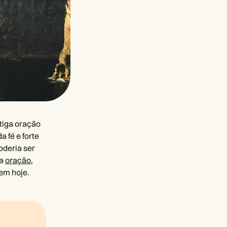
ntiga oração
 fé e forte
oderia ser
ga
oração
,
tem hoje.