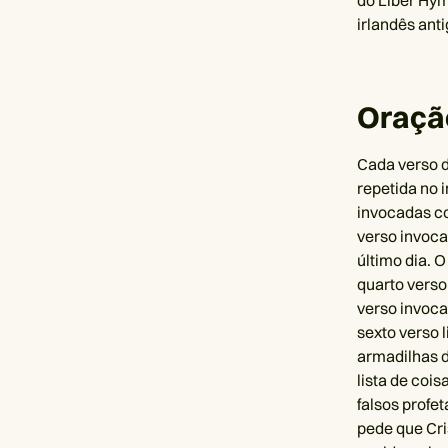
do Liber Hym
irlandês ant
Oração
Cada verso d
repetida no i
invocadas co
verso invoca
último dia. O
quarto verso 
verso invoca
sexto verso l
armadilhas d
lista de coi
falsos profet
pede que Cri