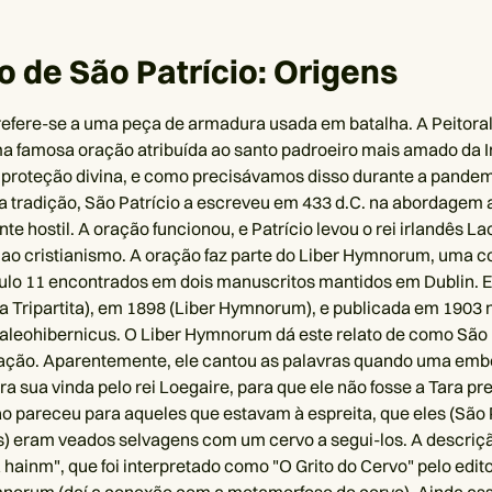
 de São Patrício: Origens
refere-se a uma peça de armadura usada em batalha. A Peitora
ma famosa oração atribuída ao santo padroeiro mais amado da I
proteção divina, e como precisávamos disso durante a pandem
 tradição, São Patrício a escreveu em 433 d.C. na abordagem 
e hostil. A oração funcionou, e Patrício levou o rei irlandês La
 ao cristianismo. A oração faz parte do Liber Hymnorum, uma c
ulo 11 encontrados em dois manuscritos mantidos em Dublin. El
a Tripartita), em 1898 (Liber Hymnorum), e publicada em 1903 
leohibernicus. O Liber Hymnorum dá este relato de como São 
ração. Aparentemente, ele cantou as palavras quando uma emb
a sua vinda pelo rei Loegaire, para que ele não fosse a Tara pr
ão pareceu para aqueles que estavam à espreita, que eles (São 
) eram veados selvagens com um cervo a segui-los. A descriçã
a hainm", que foi interpretado como "O Grito do Cervo" pelo edit