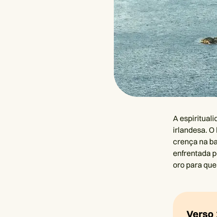
A espirituali
irlandesa. O 
crença na ba
enfrentada p
oro para que
Verso 