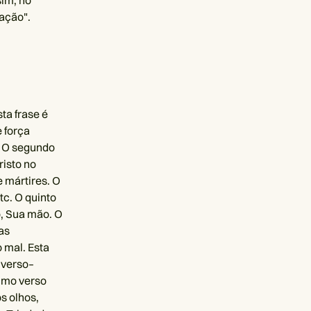
im, no
ação".
ta frase é
e força
. O segundo
risto no
e mártires. O
tc. O quinto
o, Sua mão. O
as
 mal. Esta
 verso–
ximo verso
s olhos,