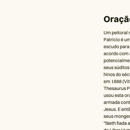
Oração
Um peitoral 
Patrício é u
escudo para 
acordo com a
potencialment
seus súditos
hinos do séc
em 1888 (Vit
Thesaurus Pa
usou esta o
armada contr
Jesus. E ent
seus monges
"fáeth fiada 