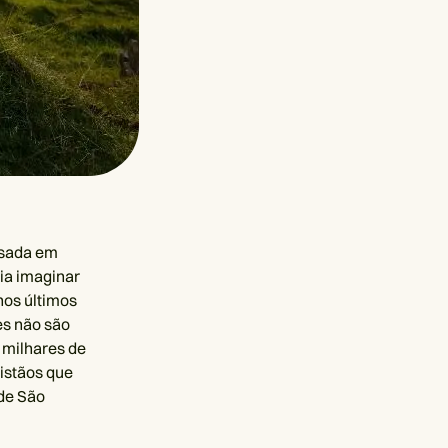
 usada em
ia imaginar
nos últimos
es não são
 milhares de
ristãos que
 de São