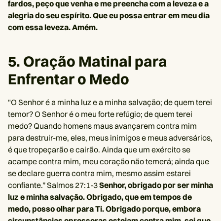
fardos, peço que venha e me preencha com a leveza e a
alegria do seu espírito. Que eu possa entrar em meu dia
com essa leveza. Amém.
5. Oração Matinal para
Enfrentar o Medo
"O Senhor é a minha luz e a minha salvação; de quem terei
temor? O Senhor é o meu forte refúgio; de quem terei
medo? Quando homens maus avançarem contra mim
para destruir-me, eles, meus inimigos e meus adversários,
é que tropeçarão e cairão. Ainda que um exército se
acampe contra mim, meu coração não temerá; ainda que
se declare guerra contra mim, mesmo assim estarei
confiante.” Salmos 27:1-3
Senhor, obrigado por ser minha
luz e minha salvação. Obrigado, que em tempos de
medo, posso olhar para Ti. Obrigado porque, embora
circunstâncias opressoras estejam contra mim, sei que