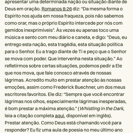
apresentar uma determinada nação ou situação diante de
Deus em oração.
Romanos 8:26
diz: “Da mesma forma o
Espírito nos ajuda em nossa fraqueza, pois não sabemos
como orar, mas o próprio Espírito intercede por nós com
gemidos inexprimíveis”. Às vezes eu apenas toco uma
música e sento com meu diário e caneta, e digo: "Deus, eu
entrego esta nação, esta tragédia, esta situação política
para o Senhor. Eu a trago diante de Ti e peço que o Senhor
se mova com poder. Que intervenha nesta situação." Ao
refletirmos sobre certas situações, podemos pedir a Ele
que nos mova, que fale conosco através de nossas
lágrimas. Acredito muito em prestar atenção às nossas
emoções, assim como Frederick Buechner, um dos meus
escritores favoritos. Ele diz: “Sempre que você encontrar
lágrimas nos olhos, especialmente lágrimas inesperadas,
é bom prestar a máxima atenção.” (
Whistling in the Dark
,
leia a citação completa
aqui
, disponível em inglês).
Prestar atenção. Como Deus está chamando você para
responder? Eu fiz uma aula de poesia no meu último ano