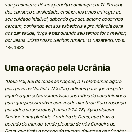
sua presença e dê-nos perfeita confiança em Ti. Em toda
dor, cansaço e ansiedade, ensine-nos a nos entregar ao
seu cuidado infalível, sabendo que seu amor e poder nos
cercam, confiando em sua sabedoria e providência para
nos dar saúde, força e paz quando seu tempo for o melhor;
por Jesus Cristo nosso Senhor. Amém."
O Nazareno, Vols.
7-9, 1922
Uma oração pela Ucrânia
“Deus Pai, Rei de todas as nações, a Ti clamamos agora
pelo povo da Ucrânia. Nós lhe pedimos para que resgate
aqueles que estão vulneráveis ​​das mãos de seus inimigos,
para que possam viver sem medo diante da Sua presença
por todos os seus dias [Lucas 1:74-75]. Kyrie eleison –
Senhor tenha piedade.Cordeiro de Deus, que tirais o
pecado do mundo, tende piedade de nós.Cordeiro de
Deus, que tirais o pecado do mundo, dai-nos a paz.Senhor,