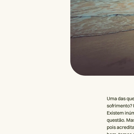
Uma das ques
sofrimento? 
Existem inúm
questão. Mas
pois acredi