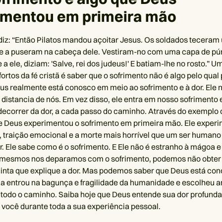
imentou em primeira mão
diz: “Então Pilatos mandou açoitar Jesus. Os soldados tecera
e a puseram na cabeça dele. Vestiram-no com uma capa de púr
 ele, diziam: 'Salve, rei dos judeus!' E batiam-lhe no rosto.” U
ortos da fé cristã é saber que o sofrimento não é algo pelo qua
us realmente está conosco em meio ao sofrimento e à dor. Ele 
 distancia de nós. Em vez disso, ele entra em nosso sofrimento
ecorrer da dor, a cada passo do caminho. Através do exemplo 
 Deus experimentou o sofrimento em primeira mão. Ele exper
ca, traição emocional e a morte mais horrível que um ser human
. Ele sabe como é o sofrimento. E Ele não é estranho à mágoa e 
mesmos nos deparamos com o sofrimento, podemos não obte
inta que explique a dor. Mas podemos saber que Deus está cono
ia entrou na bagunça e fragilidade da humanidade e escolheu 
todo o caminho. Saiba hoje que Deus entende sua dor profund
 você durante toda a sua experiência pessoal.