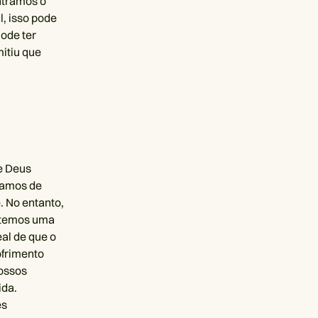
ntramos o
, isso pode
ode ter
itiu que
e Deus
tamos de
. No entanto,
e temos uma
al de que o
ofrimento
nossos
ida.
ês