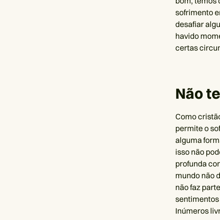
bom, temos q
sofrimento 
desafiar alg
havido mome
certas circ
Não t
Como cristão
permite o so
alguma forma
isso não pod
profunda con
mundo não d
não faz part
sentimentos 
Inúmeros livr