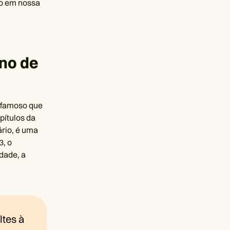
to em nossa
ano de
o famoso que
pítulos da
ário, é uma
3, o
dade, a
ltes à