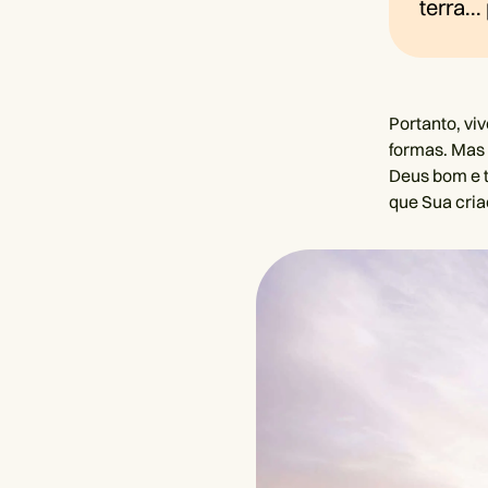
terra..
Portanto, vi
formas. Mas 
Deus bom e t
que Sua cria