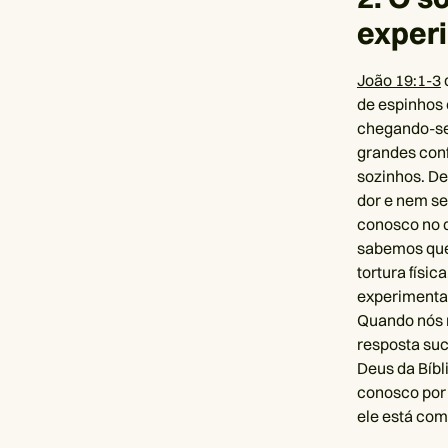
exper
João 19:1-3
de espinhos 
chegando-se a
grandes conf
sozinhos. De
dor e nem se
conosco no d
sabemos que
tortura físi
experimentar
Quando nós 
resposta suc
Deus da Bíbl
conosco por 
ele está com