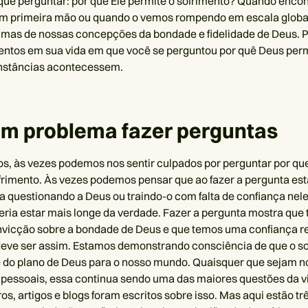
ue perguntar: por que Ele permite o sofrimento? Quando enco
em primeira mão ou quando o vemos rompendo em escala global
umas de nossas concepções da bondade e fidelidade de Deus. P
ntos em sua vida em que você se perguntou por quê Deus perm
unstâncias acontecessem.
em problema fazer perguntas
s, às vezes podemos nos sentir culpados por perguntar por qu
frimento. Às vezes podemos pensar que ao fazer a pergunta es
 questionando a Deus ou traindo-o com falta de confiança nele
eria estar mais longe da verdade. Fazer a pergunta mostra qu
vicção sobre a bondade de Deus e que temos uma confiança re
eve ser assim. Estamos demonstrando consciência de que o s
e do plano de Deus para o nosso mundo. Quaisquer que sejam 
pessoais, essa continua sendo uma das maiores questões da v
os, artigos e blogs foram escritos sobre isso. Mas aqui estão tr