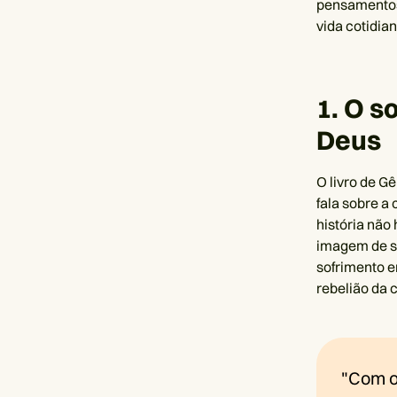
pensamentos 
vida cotidian
1. O s
Deus
O livro de G
fala sobre a 
história não
imagem de s
sofrimento e
rebelião da 
"Com o 