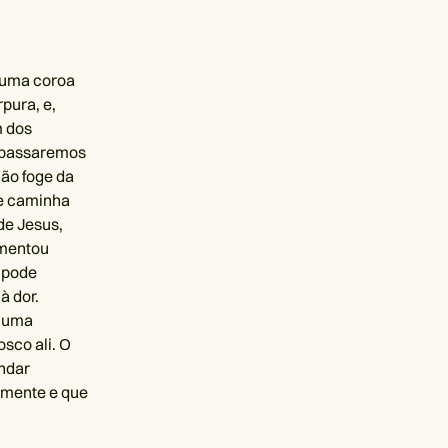
m uma coroa
pura, e,
m dos
l passaremos
não foge da
 e caminha
de Jesus,
imentou
o pode
à dor.
r uma
sco ali. O
andar
amente e que