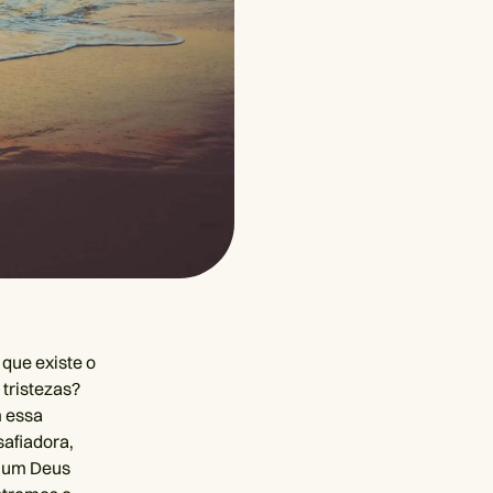
que existe o
tristezas?
m essa
safiadora,
s um Deus