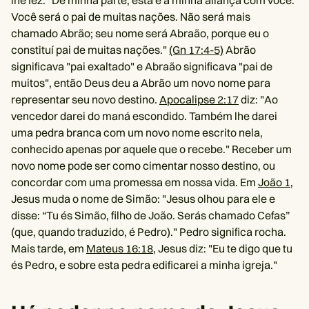
Você será o pai de muitas nações. Não será mais
chamado Abrão; seu nome será Abraão, porque eu o
constituí pai de muitas nações."
(Gn 17:4-5)
Abrão
significava "pai exaltado" e Abraão significava "pai de
muitos", então Deus deu a Abrão um novo nome para
representar seu novo destino.
Apocalipse 2:17
diz: "Ao
vencedor darei do maná escondido. Também lhe darei
uma pedra branca com um novo nome escrito nela,
conhecido apenas por aquele que o recebe." Receber um
novo nome pode ser como cimentar nosso destino, ou
concordar com uma promessa em nossa vida. Em
João 1
,
Jesus muda o nome de Simão: "Jesus olhou para ele e
disse: “Tu és Simão, filho de João. Serás chamado Cefas”
(que, quando traduzido, é Pedro)." Pedro significa rocha.
Mais tarde, em
Mateus 16:18
, Jesus diz: "Eu te digo que tu
és Pedro, e sobre esta pedra edificarei a minha igreja."