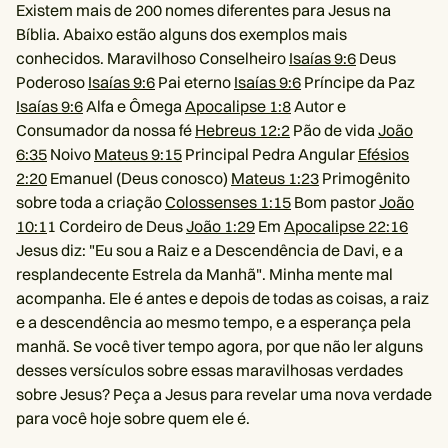
Existem mais de 200 nomes diferentes para Jesus na
Bíblia. Abaixo estão alguns dos exemplos mais
conhecidos. Maravilhoso Conselheiro
Isaías 9:6
Deus
Poderoso
Isaías 9:6
Pai eterno
Isaías 9:6
Príncipe da Paz
Isaías 9:6
Alfa e Ômega
Apocalipse 1:8
Autor e
Consumador da nossa fé
Hebreus 12:2
Pão de vida
João
6:35
Noivo
Mateus 9:15
Principal Pedra Angular
Efésios
2:20
Emanuel (Deus conosco)
Mateus 1:23
Primogênito
sobre toda a criação
Colossenses 1:15
Bom pastor
João
10:1
1 Cordeiro de Deus
João 1:29
Em
Apocalipse 22:16
Jesus diz: "Eu sou a Raiz e a Descendência de Davi, e a
resplandecente Estrela da Manhã". Minha mente mal
acompanha. Ele é antes e depois de todas as coisas, a raiz
e a descendência ao mesmo tempo, e a esperança pela
manhã. Se você tiver tempo agora, por que não ler alguns
desses versículos sobre essas maravilhosas verdades
sobre Jesus? Peça a Jesus para revelar uma nova verdade
para você hoje sobre quem ele é.