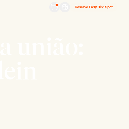
Reserve Early Bird Spot
da união:
dein