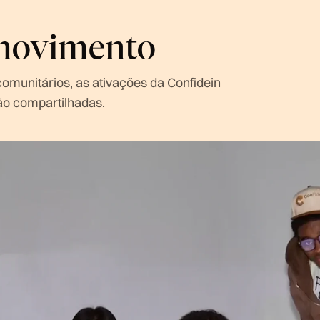
movimento
munitários, as ativações da Confidein
ão compartilhadas.