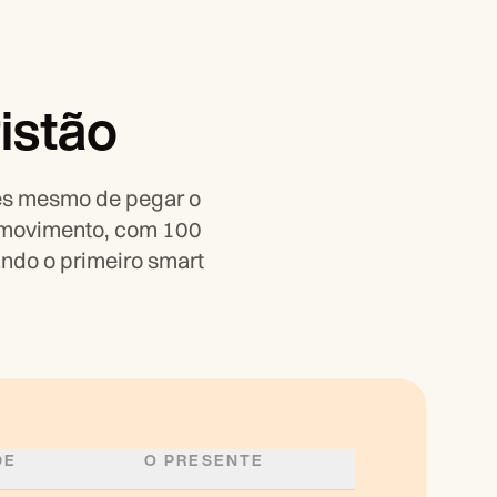
istão
es mesmo de pegar o
m movimento, com 100
ando o primeiro smart
DE
O PRESENTE