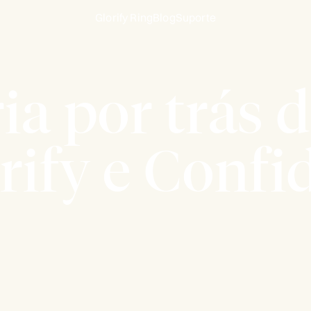
Glorify Ring
Blog
Suporte
ia por trás 
rify e Confi