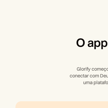
O app
Glorify começ
conectar com Deu
uma platafo