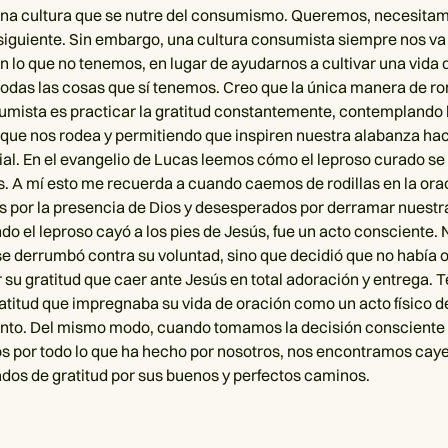
una cultura que se nutre del consumismo. Queremos, necesita
 siguiente. Sin embargo, una cultura consumista siempre nos va
n lo que no tenemos, en lugar de ayudarnos a cultivar una vida 
 todas las cosas que sí tenemos. Creo que la única manera de r
umista es practicar la gratitud constantemente, contemplando 
que nos rodea y permitiendo que inspiren nuestra alabanza hac
ial. En el evangelio de Lucas leemos cómo el leproso curado se 
s. A mí esto me recuerda a cuando caemos de rodillas en la ora
 por la presencia de Dios y desesperados por derramar nuestr
do el leproso cayó a los pies de Jesús, fue un acto consciente. 
e derrumbó contra su voluntad, sino que decidió que no había o
 su gratitud que caer ante Jesús en total adoración y entrega. 
ratitud que impregnaba su vida de oración como un acto físico d
nto. Del mismo modo, cuando tomamos la decisión consciente 
os por todo lo que ha hecho por nosotros, nos encontramos cay
dos de gratitud por sus buenos y perfectos caminos.