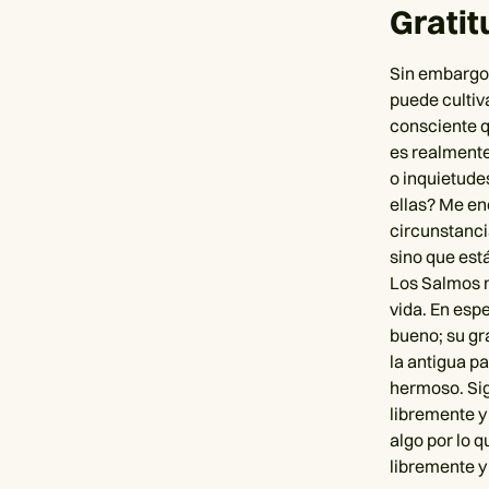
Gratit
Sin embargo,
puede cultiva
consciente q
es realmente
o inquietude
ellas? Me en
circunstanci
sino que est
Los Salmos n
vida. En espe
bueno; su gr
la antigua p
hermoso. Sig
libremente y 
algo por lo 
libremente y