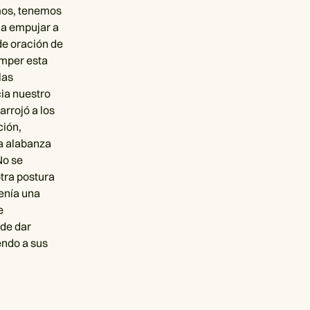
mos, tenemos
 a empujar a
de oración de
omper esta
las
ia nuestro
arrojó a los
ción,
a alabanza
No se
tra postura
Tenía una
e
de dar
endo a sus