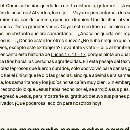
iel. Como se habían quedado a cierta distancia, gritaron: —¡Jes
n de nosotros! Al verlos, les dijo: —Vayan a presentarse a los 
 mientras iban de camino, quedaron limpios. Uno de ellos, al ver
ndo a Dios a grandes voces. Cayó rostro en tierra a los pies de 
ias, no obstante que era samaritano. —¿Acaso no quedaron limpi
esús—. ¿Dónde están los otros nueve? ¿No hubo ninguno que r
Dios, excepto este extranjero? Levántate y vete —dijo al hombre—
encanta esta historia de
Lucas 17: 11 - 17
, porque pinta un cua
de Dios hacia las personas agradecidas. En este pasaje del tex
 diez leprosos que fueron curados, sólo uno volvió para dar las 
lo fue el único que le dio las gracias, sino que además era sama
a, los samaritanos y los judíos no se caían muy bien. Sin emba
reconoció lo que Jesús había hecho por él, se arrojó a sus pies.
egresó a Jesús, para mostrarle su gratitud; detuvo sus planes p
alvador. ¡Qué poderosa lección para nosotros hoy!