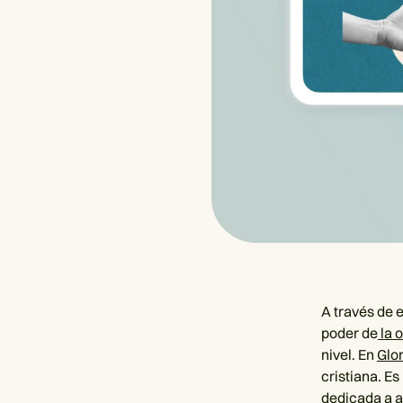
A través de e
poder de
la 
nivel. En
Glor
cristiana. E
dedicada a ay