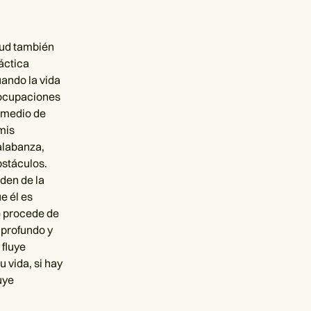
itud también
ráctica
ando la vida
reocupaciones
n medio de
mis
alabanza,
bstáculos.
rden de la
e él es
e procede de
 profundo y
 fluye
 vida, si hay
uye