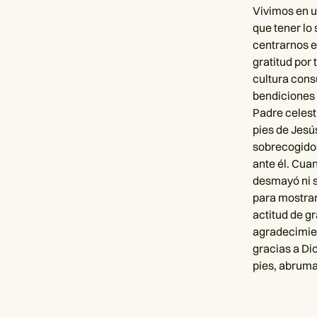
Vivimos en 
que tener lo
centrarnos e
gratitud por
cultura cons
bendiciones 
Padre celest
pies de Jesú
sobrecogidos
ante él. Cuan
desmayó ni s
para mostrar
actitud de g
agradecimie
gracias a Di
pies, abruma