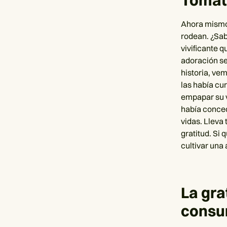
Tómat
Ahora mismo,
rodean. ¿Sab
vivificante q
adoración se
historia, ve
las había cu
empapar su v
había conced
vidas. Lleva
gratitud. Si
cultivar una
La gra
cons