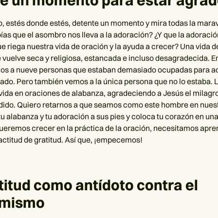
e un momento para estar agrad
 estés donde estés, detente un momento y mira todas la maravi
ías que el asombro nos lleva a la adoración? ¿Y que la adoració
ue riega nuestra vida de oración y la ayuda a crecer? Una vida d
 vuelve seca y religiosa, estancada e incluso desagradecida. E
mos a nueve personas que estaban demasiado ocupadas para ad
rado. Pero también vemos a la única persona que no lo estaba. L
ida en oraciones de alabanza, agradeciendo a Jesús el milagro
ido. Quiero retarnos a que seamos como este hombre en nuest
 tu alabanza y tu adoración a sus pies y coloca tu corazón en un
 queremos crecer en la práctica de la oración, necesitamos apre
 actitud de gratitud. Así que, ¡empecemos!
titud como antídoto contra el
umismo