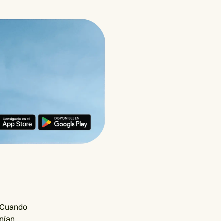
. Cuando
enían