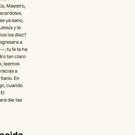
ús, Maestro,
sacerdotes.
se ya sano,
Jesús y le
os los diez?
egresara a
; tu fe te ha
dro tan claro
to, leemos
gracias a
ritano. En
rgo, cuando
 El
ara dar las