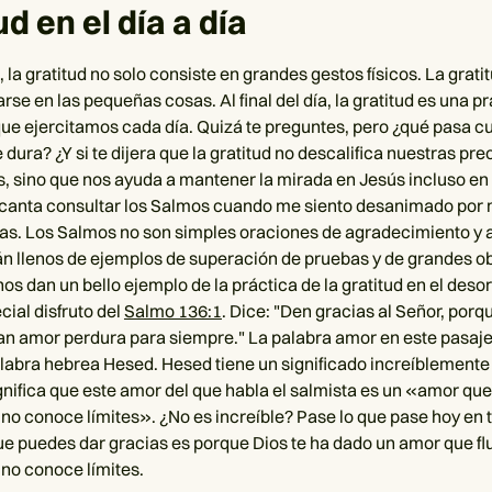
ud en el día a día
 la gratitud no solo consiste en grandes gestos físicos. La grat
rse en las pequeñas cosas. Al final del día, la gratitud es una p
ue ejercitamos cada día. Quizá te preguntes, pero ¿qué pasa cu
 dura? ¿Y si te dijera que la gratitud no descalifica nuestras p
s, sino que nos ayuda a mantener la mirada en Jesús incluso e
canta consultar los Salmos cuando me siento desanimado por 
as. Los Salmos no son simples oraciones de agradecimiento y 
án llenos de ejemplos de superación de pruebas y de grandes o
os dan un bello ejemplo de la práctica de la gratitud en el deso
cial disfruto del
Salmo 136:1
. Dice: "Den gracias al Señor, porqu
an amor perdura para siempre." La palabra amor en este pasaj
alabra hebrea Hesed. Hesed tiene un significado increíblemente
nifica que este amor del que habla el salmista es un «amor que
no conoce límites». ¿No es increíble? Pase lo que pase hoy en tu
que puedes dar gracias es porque Dios te ha dado un amor que fl
 no conoce límites.