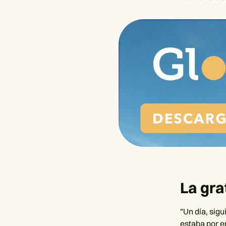
La gra
"Un día, sig
estaba por e