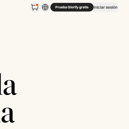
Iniciar sesión
Prueba Glorify gratis
la
la