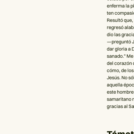
enferma la p
ten compasió
Resultó que,
regresó alaba
dio las grac
—preguntó J
dar gloria a 
sanado." Me 
del corazón 
cómo, de los
Jesús. No só
aquella époc
este hombre 
samaritano r
gracias al S