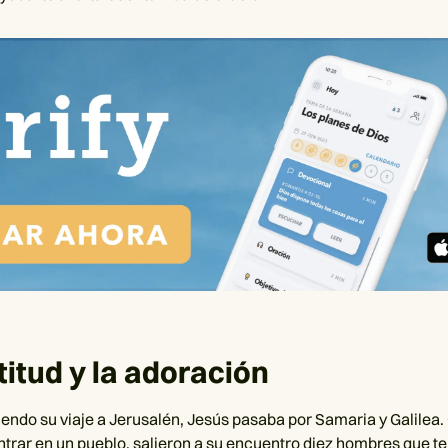
titud y la adoración
uiendo su viaje a Jerusalén, Jesús pasaba por Samaria y Galilea
ntrar en un pueblo, salieron a su encuentro diez hombres que t