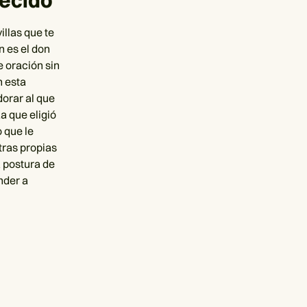
ecido
llas que te
n es el don
e oración sin
n esta
orar al que
a que eligió
 que le
ras propias
a postura de
nder a