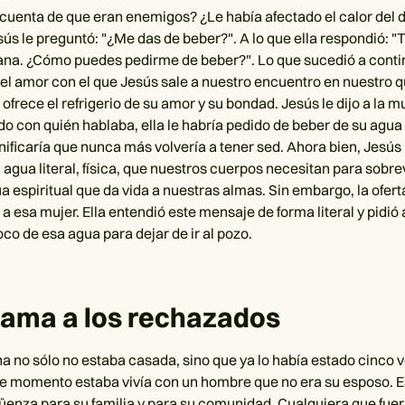
cuenta de que eran enemigos? ¿Le había afectado el calor del 
ús le preguntó: "¿Me das de beber?". A lo que ella respondió: "T
ana. ¿Cómo puedes pedirme de beber?". Lo que sucedió a conti
el amor con el que Jesús sale a nuestro encuentro en nuestro 
frece el refrigerio de su amor y su bondad. Jesús le dijo a la mu
do con quién hablaba, ella le habría pedido de beber de su agua
nificaría que nunca más volvería a tener sed. Ahora bien, Jesús
agua literal, física, que nuestros cuerpos necesitan para sobrev
ua espiritual que da vida a nuestras almas. Sin embargo, la ofer
a esa mujer. Ella entendió este mensaje de forma literal y pidió
oco de esa agua para dejar de ir al pozo.
 ama a los rechazados
a no sólo no estaba casada, sino que ya lo había estado cinco 
e momento estaba vivía con un hombre que no era su esposo. E
üenza para su familia y para su comunidad. Cualquiera que fue