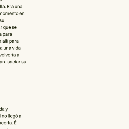
la. Era una
n momento en
 su
ar que se
a para
 allí para
 a una vida
volvería a
para saciar su
da y
 no llegó a
cerla. Él