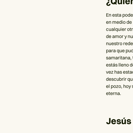
¿Quié
En esta pode
en medio de 
cualquier ot
de amor y nu
nuestro rede
para que pud
samaritana, 
estás lleno 
vez has esta
descubrir qu
el pozo, hoy 
eterna.
Jesús 