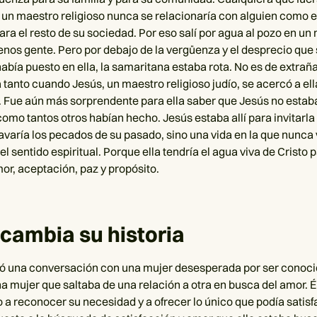
un maestro religioso nunca se relacionaría con alguien como el
ra el resto de su sociedad. Por eso salí por agua al pozo en u
nos gente. Pero por debajo de la vergüenza y el desprecio que
bía puesto en ella, la samaritana estaba rota. No es de extrañ
 tanto cuando Jesús, un maestro religioso judío, se acercó a ell
. Fue aún más sorprendente para ella saber que Jesús no estaba
omo tantos otros habían hecho. Jesús estaba allí para invitarla
lavaría los pecados de su pasado, sino una vida en la que nunca 
el sentido espiritual. Porque ella tendría el agua viva de Cristo 
or, aceptación, paz y propósito.
cambia su historia
ó una conversación con una mujer desesperada por ser conoci
a mujer que saltaba de una relación a otra en busca del amor. Él
o a reconocer su necesidad y a ofrecer lo único que podía satisfa