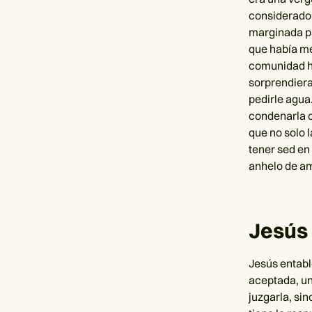
considerado 
marginada pa
que había me
comunidad ha
sorprendiera
pedirle agua
condenarla c
que no solo 
tener sed en 
anhelo de am
Jesús 
Jesús entabl
aceptada, un
juzgarla, sin