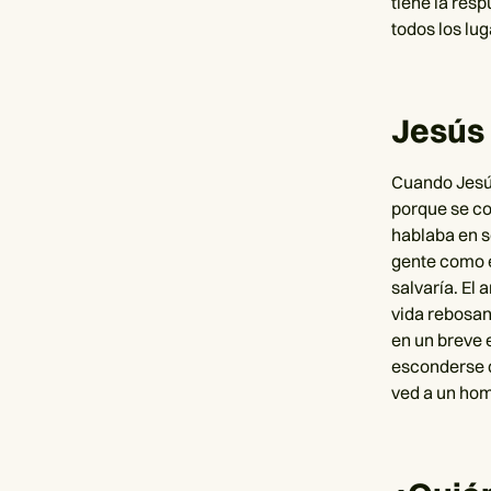
tiene la res
todos los lu
Jesús 
Cuando Jesús 
porque se co
hablaba en s
gente como é
salvaría. El
vida rebosant
en un breve 
esconderse d
ved a un hom