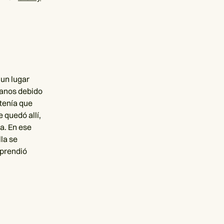
a
 un lugar
tanos debido
 tenía que
 quedó allí,
a. En ese
la se
rprendió