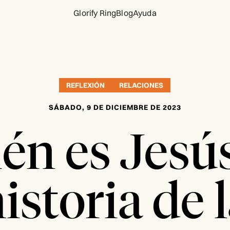
Glorify Ring
Blog
Ayuda
REFLEXIÓN
RELACIONES
SÁBADO, 9 DE DICIEMBRE DE 2023
én es Jesú
istoria de 