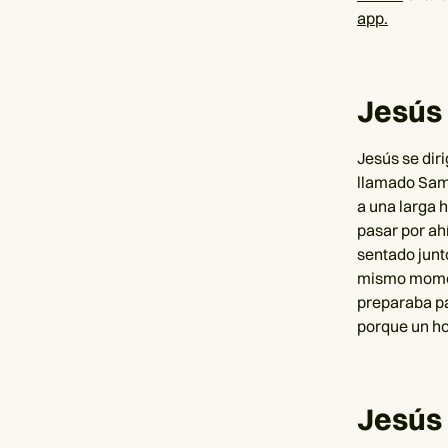
app.
Jesús 
Jesús se diri
llamado Sama
a una larga 
pasar por ahí
sentado junt
mismo moment
preparaba pa
porque un ho
Jesús 