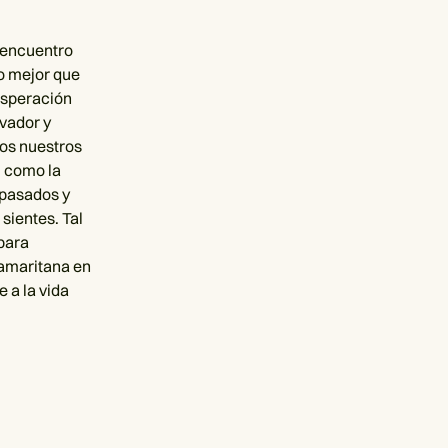
o encuentro
o mejor que
esperación
vador y
los nuestros
, como la
 pasados y
sientes. Tal
 para
samaritana en
 a la vida