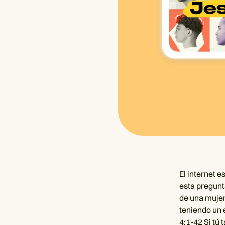
El internet 
esta pregunt
de una mujer
teniendo un 
4:1-42
Si tú 