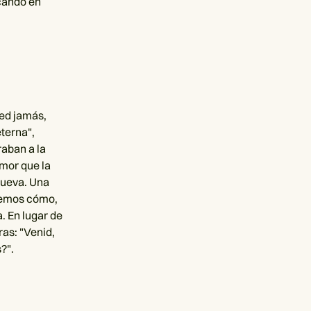
scando en
sed jamás,
eterna",
raban a la
amor que la
 nueva. Una
 vemos cómo,
. En lugar de
as: "Venid,
?".