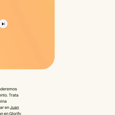
ponderemos
nto. Trata
mina
rar en
Juan
an en
Glorify