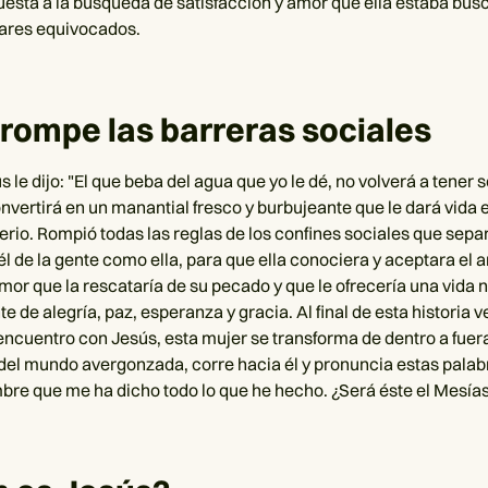
puesta a la búsqueda de satisfacción y amor que ella estaba bu
gares equivocados.
rompe las barreras sociales
le dijo: "El que beba del agua que yo le dé, no volverá a tener 
nvertirá en un manantial fresco y burbujeante que le dará vida 
erio. Rompió todas las reglas de los confines sociales que sepa
l de la gente como ella, para que ella conociera y aceptara el 
 amor que la rescataría de su pecado y que le ofrecería una vida
e de alegría, paz, esperanza y gracia. Al final de esta historia
encuentro con Jesús, esta mujer se transforma de dentro a fuera
el mundo avergonzada, corre hacia él y pronuncia estas palabr
bre que me ha dicho todo lo que he hecho. ¿Será éste el Mesías