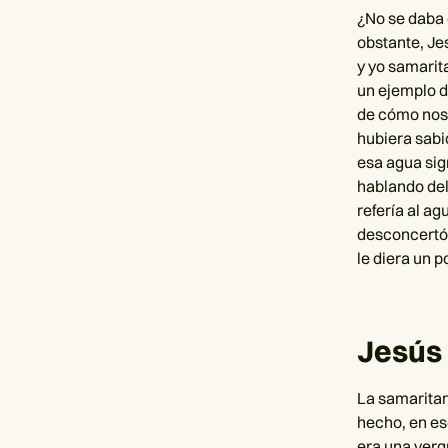
¿No se daba 
obstante, Jes
y yo samarit
un ejemplo d
de cómo nos o
hubiera sabi
esa agua sig
hablando del 
refería al ag
desconcertó 
le diera un p
Jesús
La samaritan
hecho, en es
era una verg