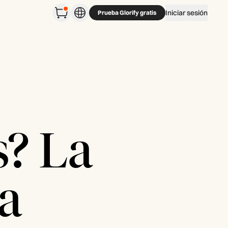
Iniciar sesión
Prueba Glorify gratis
s? La
la