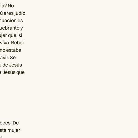
día? No
ú eres judío
nuación es
quebranto y
jer que, si
 viva. Beber
 no estaba
ivir. Se
ta de Jesús
 a Jesús que
veces. De
sta mujer
ra