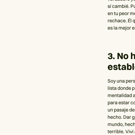
sí cambié. P
en tu peor m
rechace. Él 
es la mejor e
3. No 
estab
Soy una per
lista donde 
mentalidad a
para estar c
un pasaje de
hecho. Dar g
mundo, hecho.
terrible. Viv