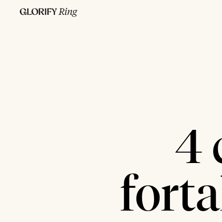
4 
forta