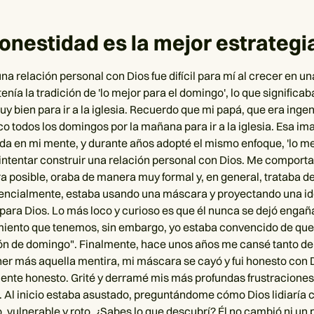
honestidad es la mejor estrategi
na relación personal con Dios fue difícil para mí al crecer en un
nía la tradición de 'lo mejor para el domingo', lo que significa
y bien para ir a la iglesia. Recuerdo que mi papá, que era ingen
co todos los domingos por la mañana para ir a la iglesia. Esa im
a en mi mente, y durante años adopté el mismo enfoque, 'lo me
 intentar construir una relación personal con Dios. Me comporta
 posible, oraba de manera muy formal y, en general, trataba 
Esencialmente, estaba usando una máscara y proyectando una id
 para Dios. Lo más loco y curioso es que él nunca se dejó engañ
ento que tenemos, sin embargo, yo estaba convencido de que 
ón de domingo". Finalmente, hace unos años me cansé tanto de f
r más aquella mentira, mi máscara se cayó y fui honesto con 
te honesto. Grité y derramé mis más profundas frustraciones,
. Al inicio estaba asustado, preguntándome cómo Dios lidiaría 
, vulnerable y roto. ¿Sabes lo que descubrí? Él no cambió ni un 