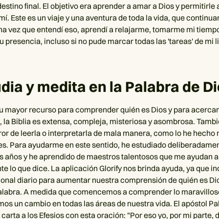
estino final. El objetivo era aprender a amar a Dios y permitirle 
í. Este es un viaje y una aventura de toda la vida, que continua
na vez que entendí eso, aprendí a relajarme, tomarme mi tiempo 
u presencia, incluso si no pude marcar todas las 'tareas' de mi li
udia y medita en la Palabra de D
 tu mayor recurso para comprender quién es Dios y para acercar
 la Biblia es extensa, compleja, misteriosa y asombrosa. Tambié
rror de leerla o interpretarla de mala manera, como lo he hecho
. Para ayudarme en este sentido, he estudiado deliberadament
los años y he aprendido de maestros talentosos que me ayudan
e lo que dice. La aplicación Glorify nos brinda ayuda, ya que in
onal diario para aumentar nuestra comprensión de quién es Di
alabra. A medida que comencemos a comprender lo maravillos
mos un cambio en todas las áreas de nuestra vida. El apóstol Pa
carta a los Efesios con esta oración: "Por eso yo, por mi parte,