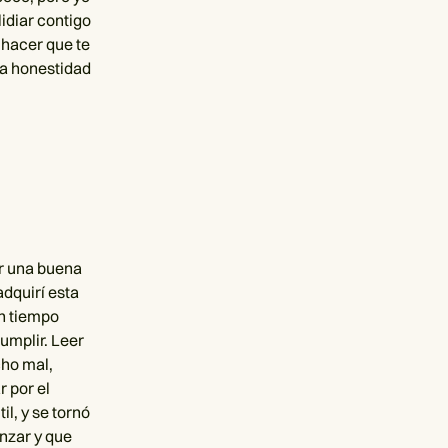
idiar contigo
 hacer que te
la honestidad
r una buena
dquirí esta
un tiempo
umplir. Leer
cho mal,
r por el
il, y se tornó
anzar y que