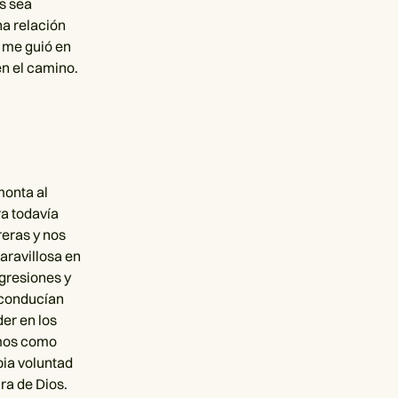
s sea
na relación
 me guió en
n el camino.
monta al
a todavía
reras y nos
aravillosa en
sgresiones y
 conducían
der en los
amos como
pia voluntad
ra de Dios.