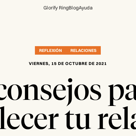
Glorify Ring
Blog
Ayuda
REFLEXIÓN
RELACIONES
VIERNES, 15 DE OCTUBRE DE 2021
consejos p
lecer tu re