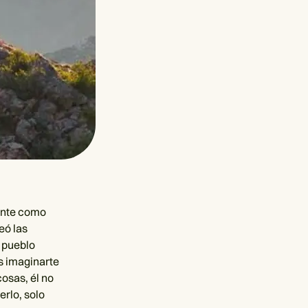
ante como
eó las
l pueblo
es imaginarte
cosas, él no
rlo, solo