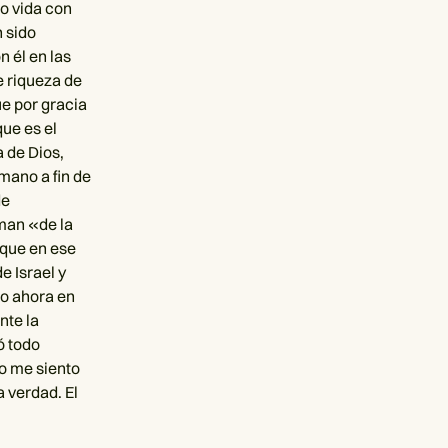
io vida con
 sido
n él en las
e riqueza de
e por gracia
que es el
 de Dios,
mano a fin de
de
man «de la
 que en ese
e Israel y
ro ahora en
nte la
ó todo
no me siento
 verdad. El