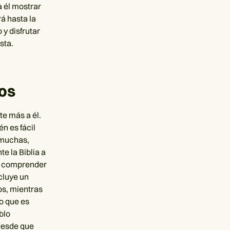
a él mostrar
rá hasta la
y disfrutar
sta.
ios
te más a él.
n es fácil
 muchas,
e la Biblia a
 a comprender
cluye un
os, mientras
o que es
blo
 desde que