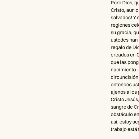
Pero Dios, q
Cristo, aun 
salvados! Y e
regiones cel
su gracia, q
ustedes han 
regalo de Di
creados en C
que las pong
nacimiento —
circuncisión
entonces ust
ajenos a los
Cristo Jesús
sangre de Cri
obstáculo en
así, estoy s
trabajo está