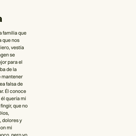
a
a familia que
ba que nos
iero, vestía
agen se
jor para el
ba de la
de mantener
ea falsa de
ar. Él conoce
él quería mi
ingir, que no
Dios,
 dolores y
con mi
poco, pero yo