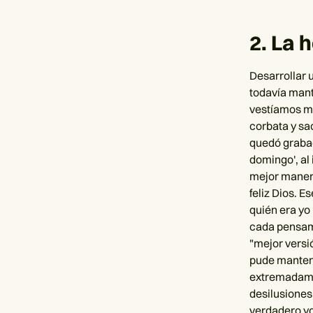
2. La 
Desarrollar u
todavía mante
vestíamos mu
corbata y sa
quedó grabad
domingo', al
mejor manera
feliz Dios. 
quién era yo
cada pensami
"mejor versi
pude mantene
extremadamen
desilusiones
verdadero yo