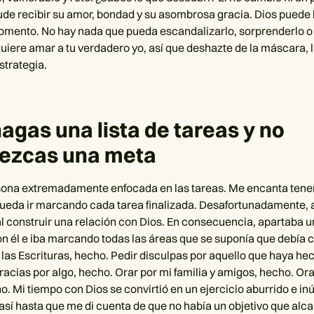
ude recibir su amor, bondad y su asombrosa gracia. Dios puede l
omento. No hay nada que pueda escandalizarlo, sorprenderlo o
quiere amar a tu verdadero yo, así que deshazte de la máscara, 
strategia.
hagas una lista de tareas y no
lezcas una meta
sona extremadamente enfocada en las tareas. Me encanta tene
pueda ir marcando cada tarea finalizada. Desafortunadamente, a
l construir una relación con Dios. En consecuencia, apartaba 
on él e iba marcando todas las áreas que se suponía que debía c
 las Escrituras, hecho. Pedir disculpas por aquello que haya he
racias por algo, hecho. Orar por mi familia y amigos, hecho. Ora
 Mi tiempo con Dios se convirtió en un ejercicio aburrido e inút
í así hasta que me di cuenta de que no había un objetivo que alc