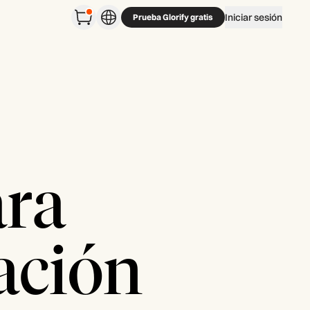
Iniciar sesión
Prueba Glorify gratis
ara
lación