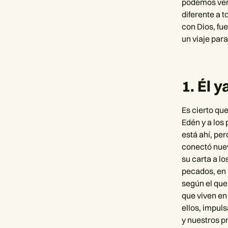
podemos ver 
diferente a 
con Dios, fu
un viaje par
1. Él 
Es cierto qu
Edén y a los
está ahí, pe
conectó nuev
su carta a l
pecados, en 
según el que 
que viven en
ellos, impul
y nuestros p