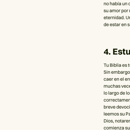
no había un d
su amor por m
eternidad. U
de estar en s
4. Est
Tu Biblia es
Sin embargo,
caer en el e
muchas veces
lo largo de 
correctament
breve devoci
leemos su P
Dios, notare
comienza su 