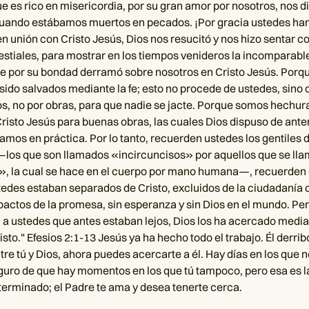
ue es rico en misericordia, por su gran amor por nosotros, nos d
cuando estábamos muertos en pecados. ¡Por gracia ustedes han
n unión con Cristo Jesús, Dios nos resucitó y nos hizo sentar co
estiales, para mostrar en los tiempos venideros la incomparabl
ue por su bondad derramó sobre nosotros en Cristo Jesús. Porqu
sido salvados mediante la fe; esto no procede de ustedes, sino 
os, no por obras, para que nadie se jacte. Porque somos hechura
risto Jesús para buenas obras, las cuales Dios dispuso de ante
amos en práctica. Por lo tanto, recuerden ustedes los gentiles 
los que son llamados «incircuncisos» por aquellos que se lla
», la cual se hace en el cuerpo por mano humana—, recuerden
edes estaban separados de Cristo, excluidos de la ciudadanía d
 pactos de la promesa, sin esperanza y sin Dios en el mundo. Pe
, a ustedes que antes estaban lejos, Dios los ha acercado media
sto." Efesios 2:1-13 Jesús ya ha hecho todo el trabajo. Él derrib
tre tú y Dios, ahora puedes acercarte a él. Hay días en los que 
eguro de que hay momentos en los que tú tampoco, pero esa es la
 terminado; el Padre te ama y desea tenerte cerca.