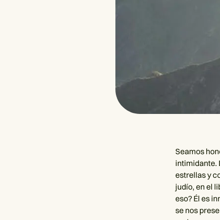
Seamos hones
intimidante.
estrellas y 
judío, en el
eso? Él es in
se nos prese