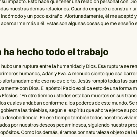
su impacto. Esto hace que tener una relación personal con Dio
todas nuestras demás relaciones. Cuando empecé a construir u
e incómodo y un poco extraño. Afortunadamente, él me aceptó y
a acercarme más a él. Estas son algunas cosas que me enseñó e
ya ha hecho todo el trabajo
e hubo una ruptura entre la humanidad y Dios. Esa ruptura se re
 primeros humanos, Adán y Eva. A menudo siento que esa barrer
ro afortunadamente eso no es cierto. Jesús rompió todas las bar
amente con Dios. El apóstol Pablo explica esto de una forma m
os Efesios. "En otro tiempo ustedes estaban muertos en sus tran
los cuales andaban conforme a los poderes de este mundo. Se
gobierna las tinieblas, según el espíritu que ahora ejerce su po
 la desobediencia. En ese tiempo también todos nosotros viví
sados por nuestros deseos pecaminosos, siguiendo nuestra pro
ropósitos. Como los demás, éramos por naturaleza objeto de la i