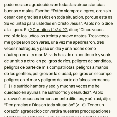
podemos ser agradecidos en todas las circunstancias,
buenas o malas. Escribe: “Estén siempre alegres, oren sin
cesar, den gracias a Dios en toda situación, porque esta es
Su voluntad para ustedes en Cristo Jesús”. Pablo no lo dice
a la ligera. En
2 Corintios 11:24-27
, dice; “Cinco veces
recibí de los judíos los treinta y nueve azotes. Tres veces
me golpearon con varas, una vez me apedrearon, tres
veces naufragué, y pasé un día y una noche como
náufrago en alta mar. Mi vida ha sido un continuo ir y venir
de un sitio a otro; en peligros de ríos, peligros de bandidos,
peligros de parte de mis compatriotas, peligros a manos
de los gentiles, peligros en la ciudad, peligros en el campo,
peligros en el mar y peligros de parte de falsos hermanos.
[...] He sufrido hambre y sed, y muchas veces me he
quedado en ayunas; he sufrido frío y desnudez”. Pablo
atravesó procesos inmensamente difíciles, y aún así, dijo;
“Den gracias a Dios en toda situación” (v 18). Tener un
corazón agradecido convertirá nuestras preocupaciones