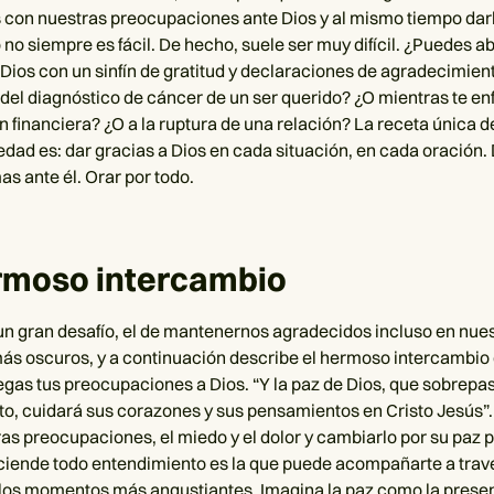
 con nuestras preocupaciones ante Dios y al mismo tiempo darl
 no siempre es fácil. De hecho, suele ser muy difícil. ¿Puedes ab
 Dios con un sinfín de gratitud y declaraciones de agradecimie
 del diagnóstico de cáncer de un ser querido? ¿O mientras te en
ón financiera? ¿O a la ruptura de una relación? La receta única 
siedad es: dar gracias a Dios en cada situación, en cada oración
as ante él. Orar por todo.
rmoso intercambio
un gran desafío, el de mantenernos agradecidos incluso en nue
s oscuros, y a continuación describe el hermoso intercambio
gas tus preocupaciones a Dios. “Y la paz de Dios, que sobrepa
o, cuidará sus corazones y sus pensamientos en Cristo Jesús”.
as preocupaciones, el miedo y el dolor y cambiarlo por su paz 
ciende todo entendimiento es la que puede acompañarte a travé
 los momentos más angustiantes. Imagina la paz como la pres