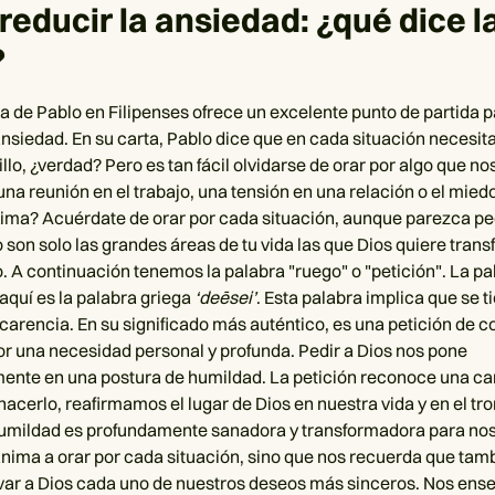
educir la ansiedad: ¿qué dice l
?
 de Pablo en Filipenses ofrece un excelente punto de partida 
 ansiedad. En su carta, Pablo dice que en cada situación neces
llo, ¿verdad? Pero es tan fácil olvidarse de orar por algo que n
una reunión en el trabajo, una tensión en una relación o el miedo
ima? Acuérdate de orar por cada situación, aunque parezca p
 son solo las grandes áreas de tu vida las que Dios quiere transf
o. A continuación tenemos la palabra "ruego" o "petición". La p
 aquí es la palabra griega
‘deēsei’
. Esta palabra implica que se t
carencia. En su significado más auténtico, es una petición de 
r una necesidad personal y profunda. Pedir a Dios nos pone
nte en una postura de humildad. La petición reconoce una ca
hacerlo, reafirmamos el lugar de Dios en nuestra vida y en el tro
umildad es profundamente sanadora y transformadora para nos
anima a orar por cada situación, sino que nos recuerda que tam
ar a Dios cada uno de nuestros deseos más sinceros. Nos ens