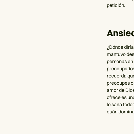
petición.
Ansie
¿Dónde diría
mantuvo desp
personas en 
preocupados 
recuerda que
preocupes o 
amor de Dios 
ofrece es un
lo sana todo
cuán dominan