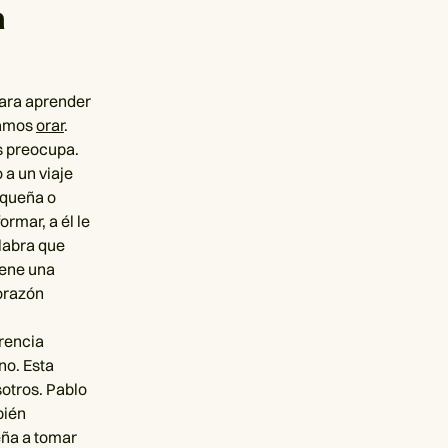
a
para aprender
itamos
orar
.
os preocupa.
 a un viaje
equeña o
ormar, a él le
alabra que
iene una
corazón
rencia
no. Esta
otros. Pablo
bién
eña a tomar