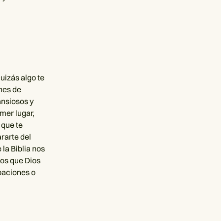
uizás algo te
nes de
ansiosos y
mer lugar,
 que te
rarte del
 la Biblia nos
mos que Dios
paciones o