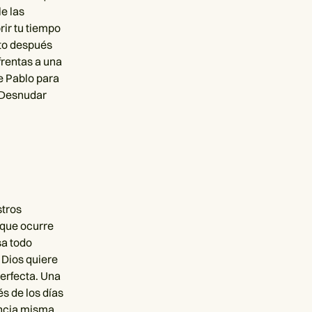
e las
rir tu tiempo
nto después
frentas a una
de Pablo para
. Desnudar
stros
 que ocurre
sa todo
 Dios quiere
perfecta. Una
s de los días
encia misma