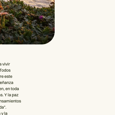
 vivir
 Todos
re este
señanza
en, en toda
s. Y la paz
ensamientos
da".
 y la