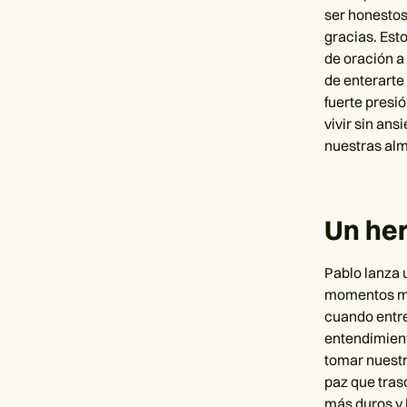
ser honestos
gracias. Esto
de oración a
de enterarte
fuerte presi
vivir sin an
nuestras alm
Un he
Pablo lanza 
momentos má
cuando entre
entendimient
tomar nuestr
paz que tras
más duros y