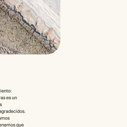
iento:
ras es un
s
 agradecidos.
tamos
 Tenemos que