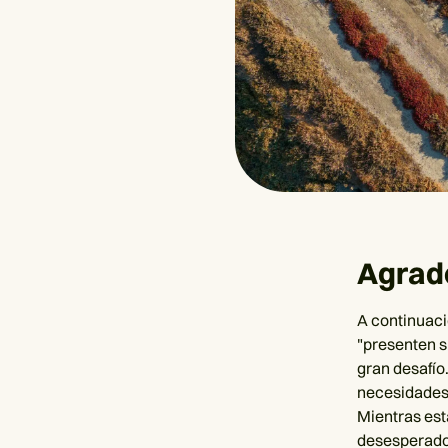
Agrad
A continuaci
"presenten su
gran desafío
necesidades 
Mientras es
desesperados