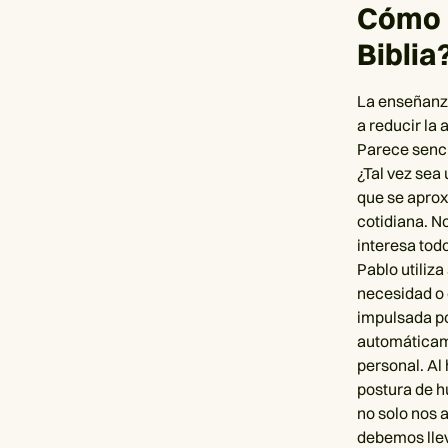
Cómo r
Biblia
La enseñanza
a reducir la
Parece senci
¿Tal vez sea 
que se aprox
cotidiana. No
interesa tod
Pablo utiliza
necesidad o 
impulsada po
automáticame
personal. Al 
postura de h
no solo nos 
debemos llev