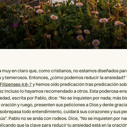
ja muy en claro que, como cristianos, no estamos diseñados para
 y temerosos. Entonces, ¿cómo podemos reducir la ansiedad?
Filipenses 4:6-7
y hemos oído predicación tras predicación sob
vez incluso lo hayamos recomendado a otros. Esta poderosa en
edad, escrita por Pablo, dice: “No se inquieten por nada; más bi
 oración y ruego, presenten sus peticiones a Dios y denle gracia
 sobrepasa todo entendimiento, cuidará sus corazones y sus p
sús”. Pablo no se anda con rodeos. Dice, "No se inquieten por na
licando que la clave para reducir tu ansiedad está en la oración