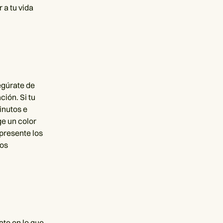
 a tu vida
egúrate de
ción. Si tu
inutos e
ge un color
epresente los
nos
ate en lo que