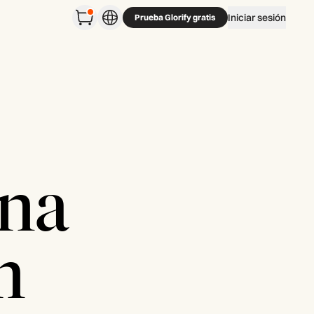
Iniciar sesión
Prueba Glorify gratis
una
n