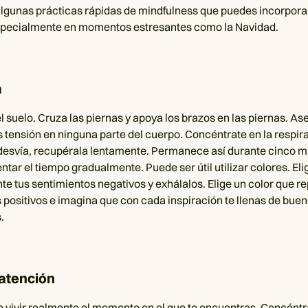
algunas prácticas rápidas de mindfulness que puedes incorporar
especialmente en momentos estresantes como la Navidad.
a
l suelo. Cruza las piernas y apoya los brazos en las piernas. As
s tensión en ninguna parte del cuerpo. Concéntrate en la respira
desvía, recupérala lentamente. Permanece así durante cinco m
tar el tiempo gradualmente. Puede ser útil utilizar colores. Eli
te tus sentimientos negativos y exhálalos. Elige un color que r
 positivos e imagina que con cada inspiración te llenas de bue
.
 atención
 vivir realmente el momento en el que te encuentras. Concéntr