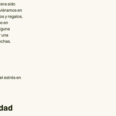
iera sido
uviéramos en
os y regalos.
se en
alguna
r una
echas.
l estrés en
idad