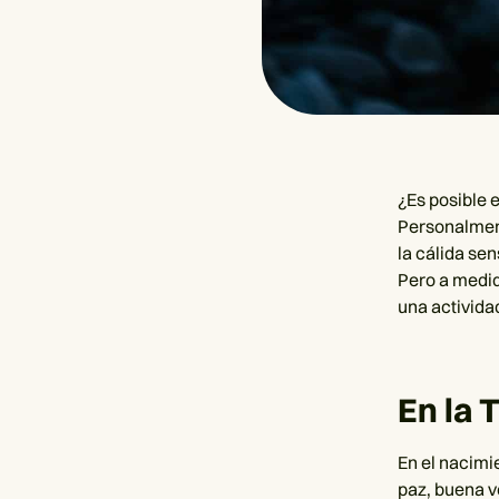
¿Es posible 
Personalmen
la cálida se
Pero a medid
una activida
En la 
En el nacimie
paz, buena v