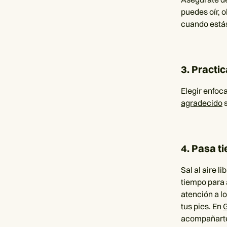
puedes oír, o
cuando estás
3. Practic
Elegir enfoc
agradecido
s
4. Pasa t
Sal al aire 
tiempo para 
atención a lo
tus pies. En
G
acompañarte 