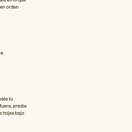
s en orden
te
mate tu
fuera, presta
as hojas bajo