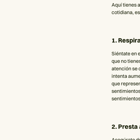
Aquí tienes 
cotidiana, 
1. Respir
Siéntate en e
que no tiene
atención se 
intenta aumen
que represen
sentimientos
sentimientos
2. Presta
Asegúrate de