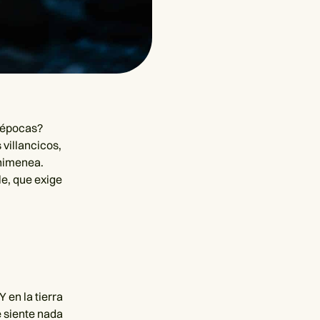
s épocas?
 villancicos,
chimenea.
e, que exige
Y en la tierra
e siente nada