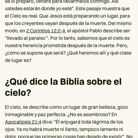
se lo preparo, vendré para llevármelos conmigo. Así
ustedes estarán donde yo esté". Este pasaje muestra que
el Cielo es real. Que Jesús está preparando un lugar, para
que los creyentes vayan después de la muerte. Del mismo
modo, en
2 Corintios 12:2-4,
el apóstol Pablo describe ser
"llevado al paraíso ". Por lo tanto, sabemos que el cielo es
nuestra herencia prometida después de la muerte. Pero,
¿cómo se supone que será? ¿Qué haremos allí y qué clase
de lugar es?
¿Qué dice la Biblia sobre el
cielo?
El cielo, se describe como un lugar de gran belleza, gozo
inimaginable y paz perfecta. ¿No es asombroso? En
Apocalipsis 21:4
dice: "Él enjugará toda lágrima de los
ojos. Ya no habrá muerte ni llanto, tampoco lamento ni
dolor, porque las primeras cosas han dejado de existir". No