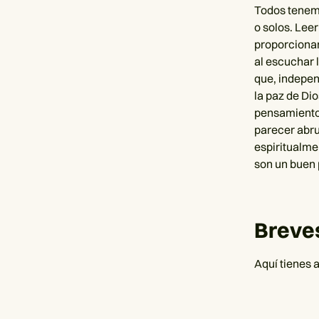
Todos tenem
o solos. Lee
proporcionar
al escuchar 
que, indepen
la paz de Di
pensamientos
parecer abru
espiritualme
son un buen 
Breves
Aquí tienes