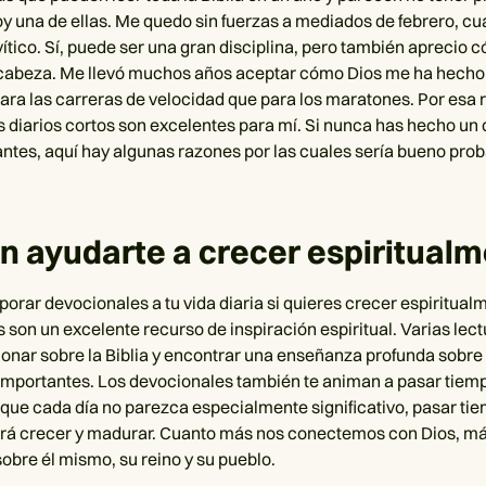
oy una de ellas. Me quedo sin fuerzas a mediados de febrero, cu
ítico. Sí, puede ser una gran disciplina, pero también aprecio 
cabeza. Me llevó muchos años aceptar cómo Dios me ha hecho 
ra las carreras de velocidad que para los maratones. Por esa r
 diarios cortos son excelentes para mí. Si nunca has hecho un
 antes, aquí hay algunas razones por las cuales sería bueno prob
 ayudarte a crecer espiritual
porar devocionales a tu vida diaria si quieres crecer espiritual
 son un excelente recurso de inspiración espiritual. Varias lect
ionar sobre la Biblia y encontrar una enseñanza profunda sobr
 importantes. Los devocionales también te animan a pasar tiem
nque cada día no parezca especialmente significativo, pasar ti
hará crecer y madurar. Cuanto más nos conectemos con Dios, má
obre él mismo, su reino y su pueblo.