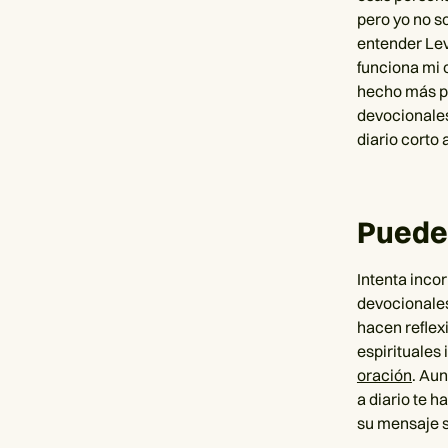
pero yo no s
entender Lev
funciona mi 
hecho más pa
devocionales
diario corto
Pueden
Intenta incor
devocionales
hacen reflex
espirituales
oración
. Au
a diario te 
su mensaje s