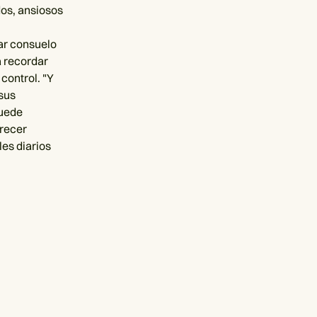
os, ansiosos
ar consuelo
a recordar
control. "Y
 sus
puede
crecer
les diarios