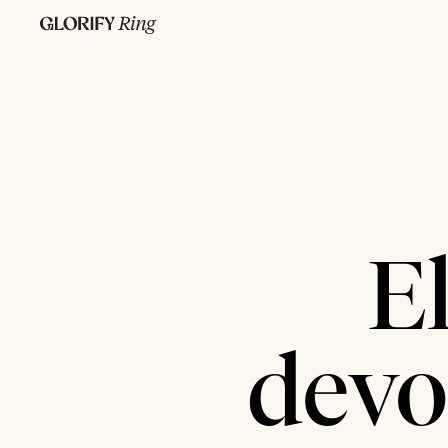
E
devo