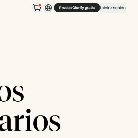
Iniciar sesión
Prueba Glorify gratis
os
arios