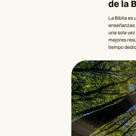
de la B
La Biblia es 
enseñanzas v
una sola vez
mejores resu
tiempo dediq