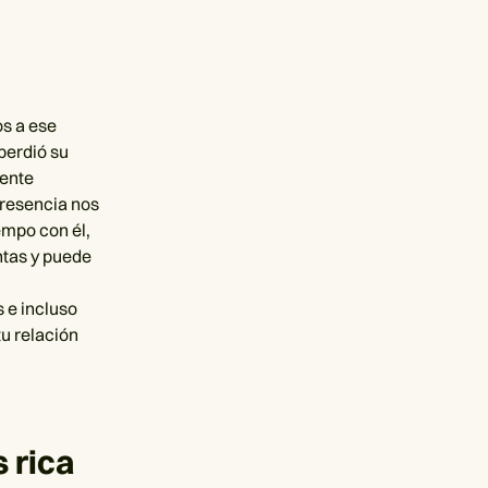
os a ese
perdió su
mente
presencia nos
empo con él,
ntas y puede
 e incluso
u relación
 rica