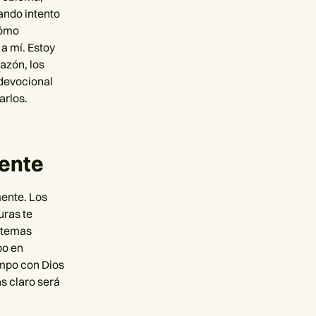
ando intento
cómo
a mí. Estoy
azón, los
 devocional
arlos.
mente
mente. Los
uras te
e temas
po en
empo con Dios
s claro será