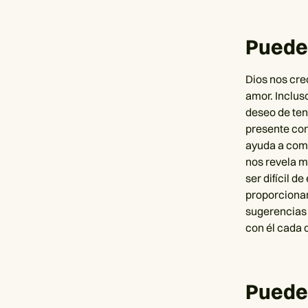
Pueden
Dios nos cre
amor. Inclus
deseo de ten
presente con
ayuda a comp
nos revela m
ser difícil d
proporcionan
sugerencias 
con él cada d
Puede