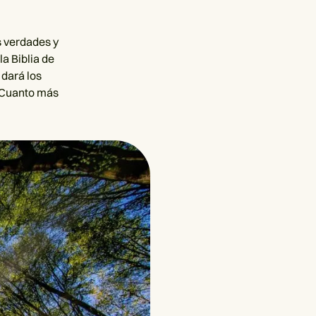
s verdades y
a Biblia de
 dará los
. Cuanto más