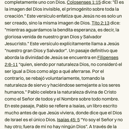
completamente uno con Dios.
Colosenses 1:15
dice: "Él es
la imagen del Dios invisible, el primogénito sobre toda la
creación." Este versículo enfatiza que Jesús no es solo un
ser creado, sino la misma imagen de Dios.
Tito 2:13
dice:
"mientras aguardamos la bendita esperanza, es decir, la
gloriosa venida de nuestro gran Dios y Salvador
Jesucristo." Este versículo explícitamente llama a Jesús
"nuestro gran Dios y Salvador". Un pasaje definitivo que
aborda la divinidad de Jesús se encuentra en
Filipenses
2:6-11
“quien, siendo por naturaleza Dios, no consideró el
ser igual a Dios como algo a qué aferrarse. Por el
contrario, se rebajó voluntariamente, tomando la
naturaleza de siervo y haciéndose semejante a los seres
humanos." Pablo celebra la naturaleza divina de Cristo
como el Señor de todos y el Nombre sobre todo nombre.
En este pasaje, Pablo se refiere a Isaías, un libro escrito
mucho antes de que Jesús viviera, donde dice que el Dios
de Israel es el único Dios.
Isaías 45: 5
“Yo soy el Señor y no
hay otro; fuera de mí no hay ningún Dios”. A través de la