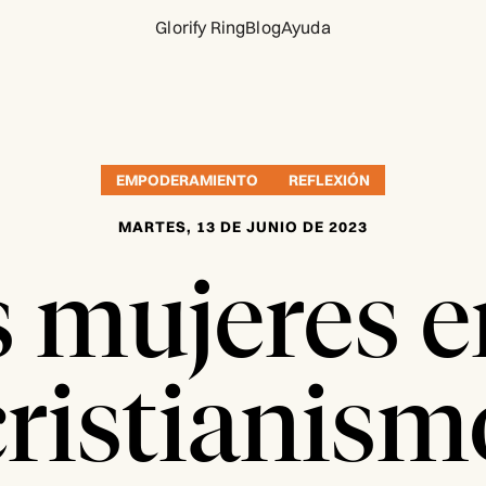
Glorify Ring
Blog
Ayuda
EMPODERAMIENTO
REFLEXIÓN
MARTES, 13 DE JUNIO DE 2023
 mujeres e
cristianism