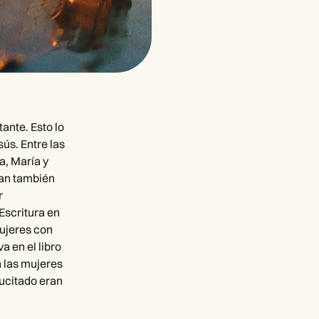
ante. Esto lo
ús. Entre las
a, María y
uan también
r
Escritura en
mujeres con
a en el libro
 las mujeres
sucitado eran