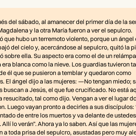
és del sábado, al amanecer del primer día de la s
agdalena y la otra María fueron a ver el sepulcro.
ó que hubo un terremoto violento, porque un ángel 
ajó del cielo y, acercándose al sepulcro, quitó la p
ó sobre ella. Su aspecto era como el de un relámpa
 era blanca como la nieve. Los guardias tuvieron t
de él que se pusieron a temblar y quedaron como
s. El ángel dijo a las mujeres: —No tengan miedo; 
 buscan a Jesús, el que fue crucificado. No está aq
 resucitado, tal como dijo. Vengan a ver el lugar d
n. Luego vayan pronto a decirles a sus discípulos: 
ntado de entre los muertos y va delante de ustedes
. Allí lo verán”. Ahora ya lo saben. Así que las mujer
n a toda prisa del sepulcro, asustadas pero muy al