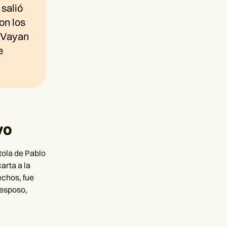
 salió
on los
. Vayan
e
vo
tola de Pablo
arta a la
echos, fue
 esposo,