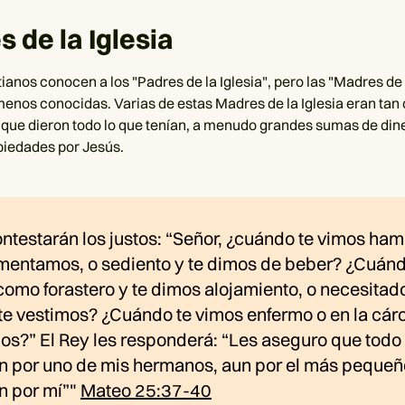
 de la Iglesia
anos conocen a los "Padres de la Iglesia", pero las "Madres de l
enos conocidas. Varias de estas Madres de la Iglesia eran tan 
 que dieron todo lo que tenían, a menudo grandes sumas de din
piedades por Jesús.
ontestarán los justos: “Señor, ¿cuándo te vimos ha
limentamos, o sediento y te dimos de beber? ¿Cuánd
como forastero y te dimos alojamiento, o necesitad
te vestimos? ¿Cuándo te vimos enfermo o en la cárc
os?” El Rey les responderá: “Les aseguro que todo
on por uno de mis hermanos, aun por el más pequeño
n por mí”"
Mateo 25:37-40