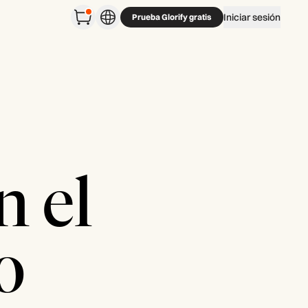
Iniciar sesión
Prueba Glorify gratis
n el
o