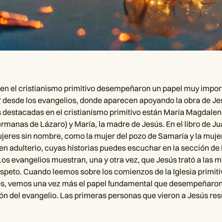
en el cristianismo primitivo desempeñaron un papel muy import
desde los evangelios, donde aparecen apoyando la obra de Jes
destacadas en el cristianismo primitivo están María Magdalen
ermanas de Lázaro) y María, la madre de Jesús. En el libro de J
eres sin nombre, como la mujer del pozo de Samaria y la muje
en adulterio, cuyas historias puedes escuchar en la sección de 
 Los evangelios muestran, una y otra vez, que Jesús trató a las 
espeto. Cuando leemos sobre los comienzos de la Iglesia primitiv
os, vemos una vez más el papel fundamental que desempeñaron
ión del evangelio. Las primeras personas que vieron a Jesús re