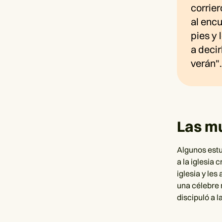
corrier
al encu
pies y
a decir
verán"
Las mu
Algunos est
a la iglesia 
iglesia y les
una célebre 
discipuló a la