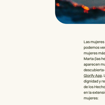
Las mujeres 
podemos ver 
mujeres más 
Marta (las h
aparecen muj
descubierta 
Glorify App
.
dignidad y r
de los Hech
en la extens
mujeres: