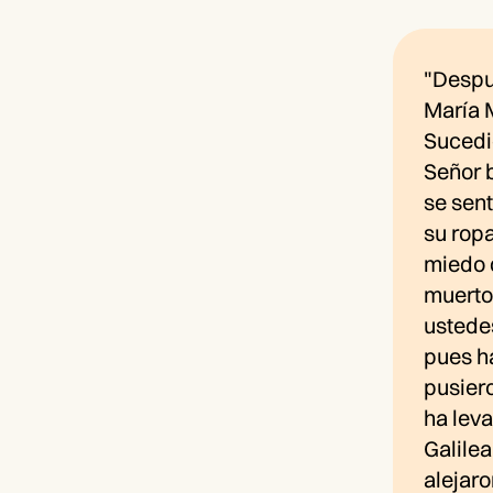
"Despu
María M
Sucedi
Señor b
se sent
su ropa
miedo 
muerto
ustedes
pues ha
pusiero
ha leva
Galilea
alejaro