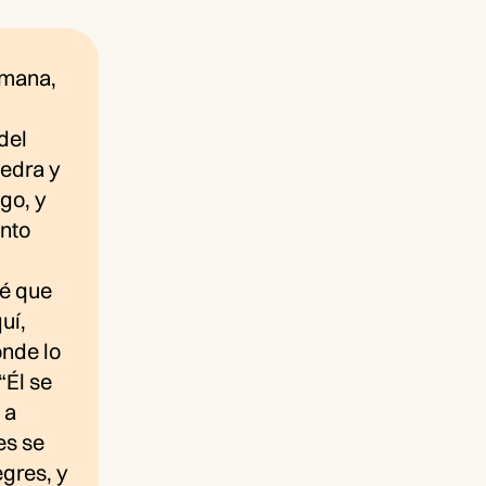
emana,
del
iedra y
go, y
anto
sé que
uí,
onde lo
“Él se
 a
es se
egres, y