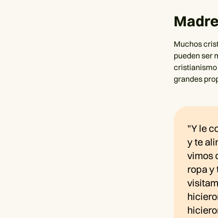
Madres
Muchos cristi
pueden ser m
cristianismo
grandes pro
"Y le c
y te a
vimos 
ropa y 
visitam
hicier
hiciero