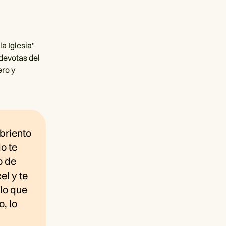
a Iglesia"
devotas del
ero y
mbriento
o te
o de
el y te
 lo que
, lo