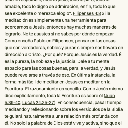
amable, todo lo digno de admiración, en fin, todo lo que
sea excelente o merezca elogio".
Filipenses 4:8
Si la
meditación es simplemente una herramienta para
acercarnos a Jesús, entonces hay muchas maneras de
lograrlo. No te asustes si no sabes por dónde empezar.
Como enseña Pablo en Filipenses, pensar en las cosas
que son verdaderas, nobles y puras siempre nos llevará en
dirección a Cristo. ¿Por qué? Porque Jesús es la verdad. Él
es la pureza, la nobleza y la justicia. Dale a tu mente
espacio para las cosas buenas, para la verdad, y Jesús
puede revelarse a través de eso. En última instancia, la
forma más fácil de meditar en Jesús es meditar en la
Escritura. El razonamiento es sencillo. Como Jesús mismo
dice explícitamente, toda la Escritura es sobre él (
Juan
5:39-40
,
Lucas 24:25-27
). En consecuencia, pasar tiempo
meditando y reflexionando sobre los versículos de la Biblia
te guiará naturalmente a una relación más profunda con
él. No solo la palabra de Dios está viva y activa, sino que el