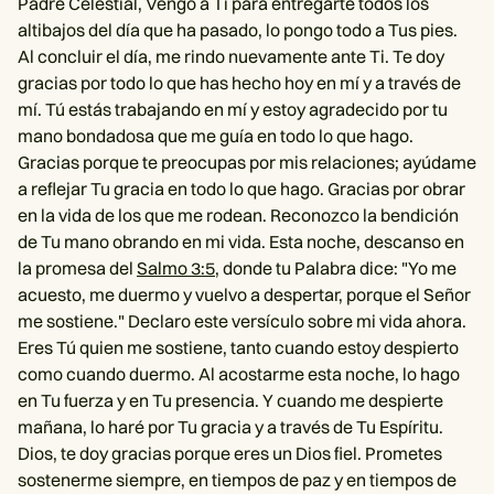
Padre Celestial, Vengo a Ti para entregarte todos los
altibajos del día que ha pasado, lo pongo todo a Tus pies.
Al concluir el día, me rindo nuevamente ante Ti. Te doy
gracias por todo lo que has hecho hoy en mí y a través de
mí. Tú estás trabajando en mí y estoy agradecido por tu
mano bondadosa que me guía en todo lo que hago.
Gracias porque te preocupas por mis relaciones; ayúdame
a reflejar Tu gracia en todo lo que hago. Gracias por obrar
en la vida de los que me rodean. Reconozco la bendición
de Tu mano obrando en mi vida. Esta noche, descanso en
la promesa del
Salmo 3:5
, donde tu Palabra dice: "Yo me
acuesto, me duermo y vuelvo a despertar, porque el Señor
me sostiene." Declaro este versículo sobre mi vida ahora.
Eres Tú quien me sostiene, tanto cuando estoy despierto
como cuando duermo. Al acostarme esta noche, lo hago
en Tu fuerza y en Tu presencia. Y cuando me despierte
mañana, lo haré por Tu gracia y a través de Tu Espíritu.
Dios, te doy gracias porque eres un Dios fiel. Prometes
sostenerme siempre, en tiempos de paz y en tiempos de