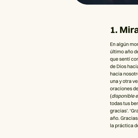
1. Mir
En algún mom
último año d
que sentí co
de Dios haci
hacia nosotr
una y otra v
oraciones d
(
disponible e
todas tus be
gracias'. ‘G
año. Gracias
la práctica d