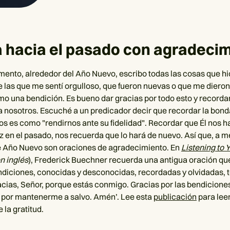
a hacia el pasado con agradeci
ento, alrededor del Año Nuevo, escribo todas las cosas que hi
e las que me sentí orgulloso, que fueron nuevas o que me dieron
mo una bendición. Es bueno dar gracias por todo esto y recordar 
a nosotros. Escuché a un predicador decir que recordar la bond
os es como "rendirnos ante su fidelidad". Recordar que Él nos h
ez en el pasado, nos recuerda que lo hará de nuevo. Así que, a 
e Año Nuevo son oraciones de agradecimiento. En
Listening to Y
n inglés
), Frederick Buechner recuerda una antigua oración que
ndiciones, conocidas y desconocidas, recordadas y olvidadas,
racias, Señor, porque estás conmigo. Gracias por las bendiciones
 por mantenerme a salvo. Amén’. Lee esta
publicación
para lee
e la gratitud.