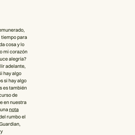
 remunerado,
l tiempo para
da cosa y lo
no mi corazón
uce alegría?
ir adelante,
i hay algo
s si hay algo
os es también
curso de
re en nuestra
ó una
nota
del rumbo el
 Guardian,
 y