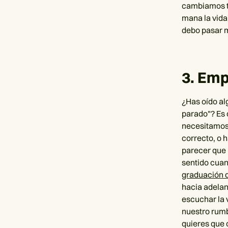
cambiamos to
mana la vida
debo pasar m
3. Em
¿Has oído al
parado"? Es 
necesitamos 
correcto, o 
parecer que 
sentido cuan
graduación 
hacia adelan
escuchar la 
nuestro rumb
quieres que 