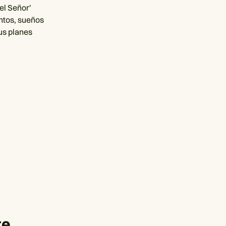
el Señor’
ntos, sueños
tus planes
te