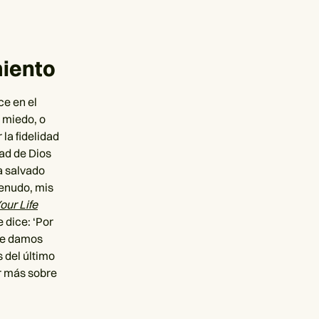
miento
ce en el
 miedo, o
la fidelidad
ad de Dios
a salvado
menudo, mis
our Life
 dice: ‘Por
 te damos
 del último
r más sobre