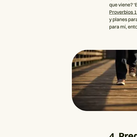
que viene? ‘
Proverbios 1
y planes par
para mí, ent
4. Pre