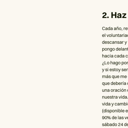
2. Haz
Cada año, re
el voluntaria
descansar y 
pongo delant
hacia cada c
¿Lo hago por
y si estoy s
más que me g
que debería 
una oración 
nuestra vida
vida y cambi
(disponible 
90% de las v
sábado 24 de