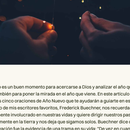
 es un buen momento para acercarse a Dios y analizar el año q
mbién para poner la mirada en el año que viene. En este artículo
cinco oraciones de Año Nuevo que te ayudarán a guiarte en e
 de mis escritores favoritos, Frederick Buechner, nos recuerda
ente involucrado en nuestras vidas y quiere dirigir nuestros pa
ente en la tierra y nos deja que sigamos solos. Buechner dice q
lvación fue la evidencia de una trama en su vida: "De vez en cua