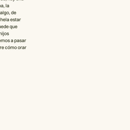
a, la
algo, de
nhela estar
Puede que
hijos
uemos a pasar
re cómo orar