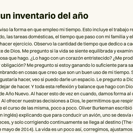
 un inventario del año
viso la forma en que empleo mi tiempo. Esto incluye el trabajo
do, las tareas domésticas, el tiempo que paso con mi familia y e
hacer ejercicio. Observo la cantidad de tiempo que dedico a ca
e de Dios. Me pregunto si la vida se siente equilibrada y exami
osa que hago. ¿Lo hago con un corazón entristecido? ¿Me prod
 obligación? Me pregunto si estoy ganando lo suficiente para sal
embrando en cosas que creo que son un buen uso de mi tiempo. S
ustaría hacer, veo si puedo darle un espacio. Le pregunto a Dio
dejar de hacer. Y toda esta reflexión y balance que hago con Di
de Año Nuevo. Al hacer esto de vez en cuando, damos forma al 
. Al ofrecer nuestras decisiones a Dios, le permitimos que respi
e el curso de las misma, poco a poco. Oliver Burkeman escribi
en inglés) explicando que para conducir un avión, uno se desvía 
eces, y solo corrigiendo continuamente se llega al destino (The
 mayo de 2014). La vida es un poco así, corregimos, ajustamos