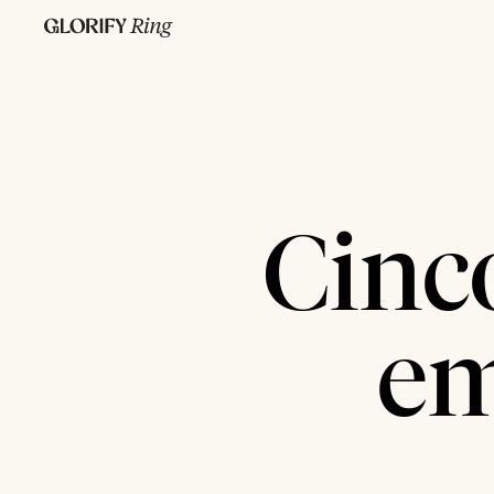
Cinc
em