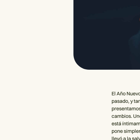
El Año Nuevo
pasado, y ta
presentamos 
cambios. Uno
está íntimam
pone simplem
llevó a la sa