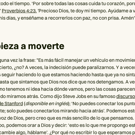
do el tiempo. ‘Por sobre todas las cosas cuida tu corazón, por
’
Proverbios 4:23.
'Precioso Dios, te doy mi tiempo. Ayúdame a
is días, y enséñame a recorrerlos con paz, no con prisa. Amén"
pieza a moverte
guna vez la frase: "Es más fácil manejar un vehículo en movimi
cierto, ¿no? A veces, la indecisión puede paralizarnos. Y a vece
seguir haciendo lo que estamos haciendo hasta que ya no sin
hasta que sintamos que Dios nos dice que nos detengamos. A v
no tenemos ni idea hacia dónde vamos, pero las cosas parecen
do miramos atrás. Como dijo Steve Jobs en su famoso
discurso
de Stanford
(
disponible en inglés
); ‘No puedes conectar los pun
te; solo puedes conectarlos mirando hacia atrás’. Podemos es
voz de Dios, pero creo que es más sencillo de lo que pensamos. 
o, podemos orar a Dios y decir: ‘esto es lo que me propongo est
cambie algo, háblame’. ¿Por qué no escribir lo que esperamos p