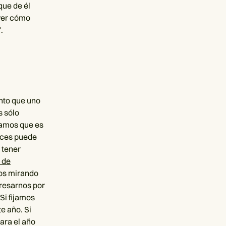
que de él
 ver cómo
.
ento que uno
s sólo
tamos que es
eces puede
 tener
 de
tos mirando
tresarnos por
Si fijamos
e año. Si
ara el año