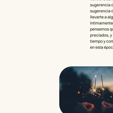
sugerencia d
sugerencia d
llevarte a al
íntimamente 
pensemos que
preciados, y
tiempo y co
en esta époc