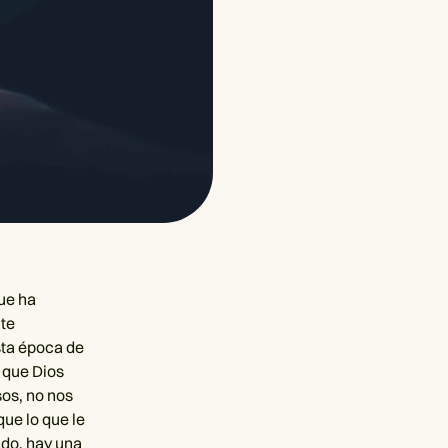
ue ha
 te
sta época de
 que Dios
sos, no nos
ue lo que le
ndo, hay una