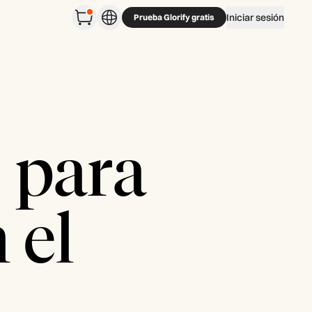
Iniciar sesión
Prueba Glorify gratis
 para
 el