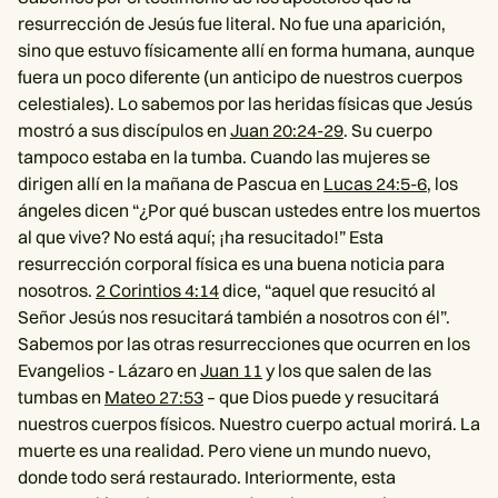
resurrección de Jesús fue literal. No fue una aparición,
sino que estuvo físicamente allí en forma humana, aunque
fuera un poco diferente (un anticipo de nuestros cuerpos
celestiales). Lo sabemos por las heridas físicas que Jesús
mostró a sus discípulos en
Juan 20:24-29
. Su cuerpo
tampoco estaba en la tumba. Cuando las mujeres se
dirigen allí en la mañana de Pascua en
Lucas 24:5-6
, los
ángeles dicen “¿Por qué buscan ustedes entre los muertos
al que vive? No está aquí; ¡ha resucitado!” Esta
resurrección corporal física es una buena noticia para
nosotros.
2 Corintios 4:14
dice, “aquel que resucitó al
Señor Jesús nos resucitará también a nosotros con él”.
Sabemos por las otras resurrecciones que ocurren en los
Evangelios - Lázaro en
Juan 11
y los que salen de las
tumbas en
Mateo 27:53
– que Dios puede y resucitará
nuestros cuerpos físicos. Nuestro cuerpo actual morirá. La
muerte es una realidad. Pero viene un mundo nuevo,
donde todo será restaurado. Interiormente, esta