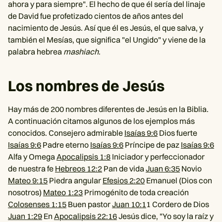
ahora y para siempre". El hecho de que él sería del linaje
de David fue profetizado cientos de años antes del
nacimiento de Jesús. Así que él es Jesús, el que salva, y
también el Mesías, que significa "el Ungido" y viene de la
palabra hebrea
mashiach
.
Los nombres de Jesús
Hay más de 200 nombres diferentes de Jesús en la Biblia.
A continuación citamos algunos de los ejemplos más
conocidos. Consejero admirable
Isaías 9:6
Dios fuerte
Isaías 9:6
Padre eterno
Isaías 9:6
Príncipe de paz
Isaías 9:6
Alfa y Omega
Apocalipsis 1:8
Iniciador y perfeccionador
de nuestra fe
Hebreos 12:2
Pan de vida
Juan 6:35
Novio
Mateo 9:15
Piedra angular
Efesios 2:20
Emanuel (Dios con
nosotros)
Mateo 1:23
Primogénito de toda creación
Colosenses 1:15
Buen pastor
Juan 10:1
1 Cordero de Dios
Juan 1:29
En
Apocalipsis 22:16
Jesús dice, "Yo soy la raíz y