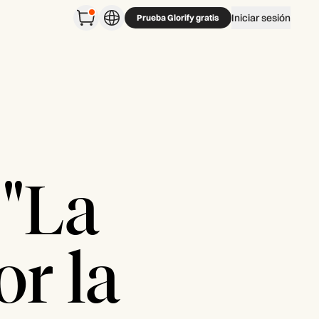
Iniciar sesión
Prueba Glorify gratis
 "La
or la