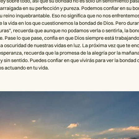
ey sobre todo, así que su bondad no es solo un sentimiento pas
arraigada en su perfección y pureza. Podemos confiar en su b
su reino inquebrantable. Eso no significa que no nos enfrentemo
la vida en los que cuestionemos la bondad de Dios. Pero dura
ras", recuerda que aunque no podamos verla o sentirla, la bon
e. Pase lo que pase, confía en que Dios siempre está trabajand
la oscuridad de nuestras vidas en luz. La próxima vez que te en
 esperanza, recuerda que la promesa de la alegría por la mañan
a y sin sentido. Puedes confiar en que vivirás para ver la bondad
os actuando en tu vida.