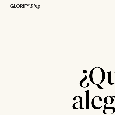
¿Qu
aleg