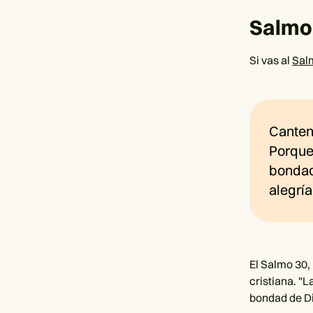
Salmo 
Si vas al
Sal
Canten 
Porque 
bondad.
alegría
El Salmo 30,
cristiana. "L
bondad de Di