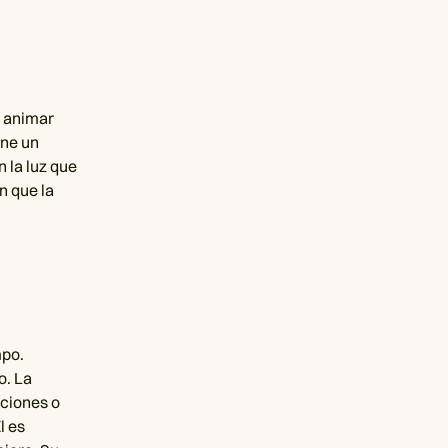
a animar
ene un
 la luz que
n que la
mpo.
o. La
aciones o
l es