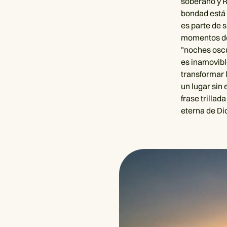
soberano y R
bondad está 
es parte de 
momentos de 
"noches oscu
es inamovibl
transformar 
un lugar sin
frase trillad
eterna de Di