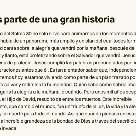
parte de una gran historia
lo del Salmo 30 no solo sirve para animarnos en los momentos dif
 habla de un panorama más amplio y
un plan
del cual todos for
 canta sobre la alegría que vendrá por la mañana, después de
y llanto, está profetizando sobre el Salvador que vendrá: Jesucr
llena de profecía. Jesús cumplió las palabras pronunciadas por p
eraciones antes que él. Es tan alentador saber que, independi
ntemos hoy, estamos viviendo como parte de un plan trazado por
ra salvar y redimir a la humanidad. Quién sabe cómo habría im
egaría la alegría a la mañana, o cuándo. Pero unos mil años des
 el Hijo de David, resucitó de entre los muertos. Este increíble
o, que cambió el mundo, fue un triunfo de la luz, la vida y la al
s y la muerte para todo el mundo. Así que cuando pienses en este
a increíble grandeza de la bondad de Dios a través del sacrificio
e invada.