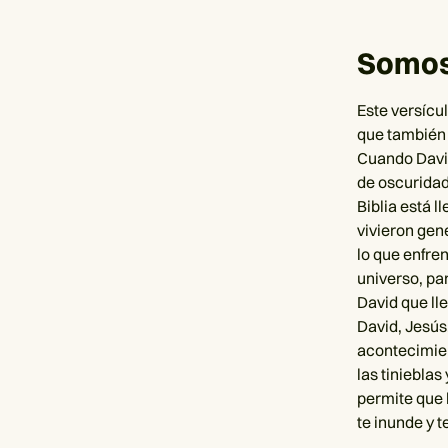
Somos 
Este versícu
que también
Cuando David
de oscuridad 
Biblia está 
vivieron gen
lo que enfre
universo, pa
David que ll
David, Jesús,
acontecimient
las tiniebla
permite que l
te inunde y t