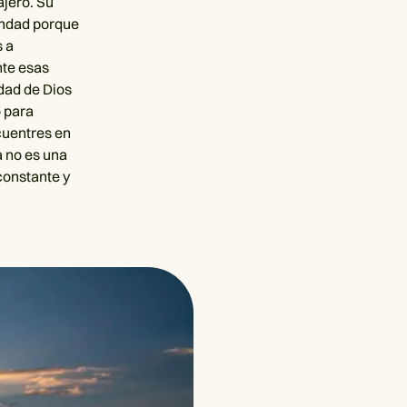
ajero. Su
ondad porque
s a
nte esas
dad de Dios
o para
cuentres en
a no es una
 constante y