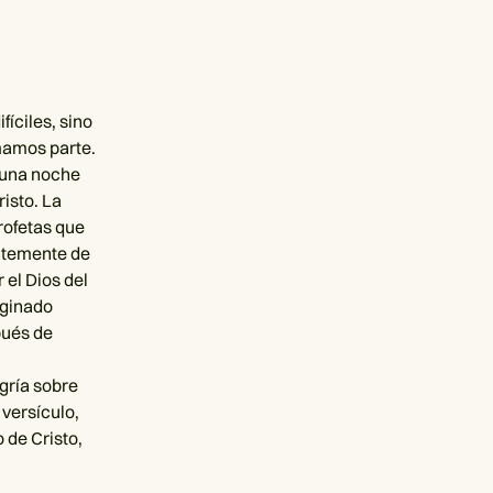
íciles, sino
mamos parte.
 una noche
isto. La
rofetas que
entemente de
 el Dios del
aginado
pués de
egría sobre
 versículo,
 de Cristo,