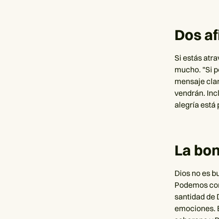
Dos a
Si estás atra
mucho. "Si po
mensaje clar
vendrán. Inc
alegría está 
La bon
Dios no es b
Podemos conf
santidad de 
emociones. Él