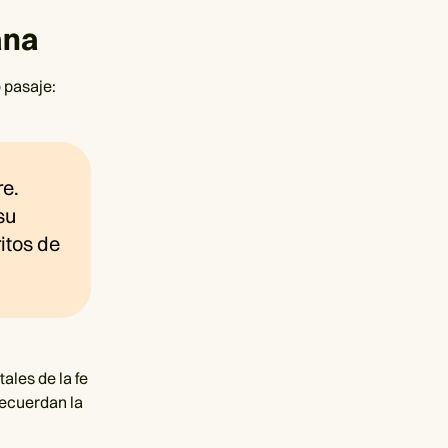
ana
 pasaje:
re.
su
itos de
ales de la fe
recuerdan la