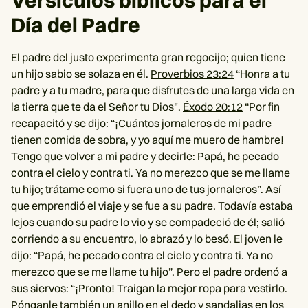
Versículos bíblicos para el
Día del Padre
El padre del justo experimenta gran regocijo; quien tiene
un hijo sabio se solaza en él.
Proverbios 23:24
“Honra a tu
padre y a tu madre, para que disfrutes de una larga vida en
la tierra que te da el Señor tu Dios".
Éxodo 20:12
“Por fin
recapacitó y se dijo: “¡Cuántos jornaleros de mi padre
tienen comida de sobra, y yo aquí me muero de hambre!
Tengo que volver a mi padre y decirle: Papá, he pecado
contra el cielo y contra ti. Ya no merezco que se me llame
tu hijo; trátame como si fuera uno de tus jornaleros”. Así
que emprendió el viaje y se fue a su padre. Todavía estaba
lejos cuando su padre lo vio y se compadeció de él; salió
corriendo a su encuentro, lo abrazó y lo besó. El joven le
dijo: “Papá, he pecado contra el cielo y contra ti. Ya no
merezco que se me llame tu hijo”. Pero el padre ordenó a
sus siervos: “¡Pronto! Traigan la mejor ropa para vestirlo.
Pónganle también un anillo en el dedo y sandalias en los