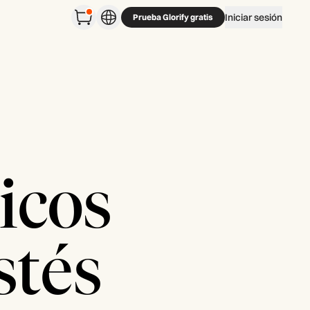
Iniciar sesión
Prueba Glorify gratis
icos
stés