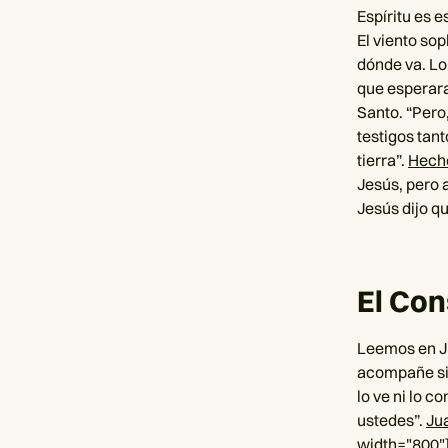
Espíritu es 
El viento sop
dónde va. Lo
que esperaran
Santo. “Pero
testigos tan
tierra”.
Hecho
Jesús, pero a
Jesús dijo qu
El Con
Leemos en Jua
acompañe sie
lo ve ni lo c
ustedes”.
Ju
width="800"