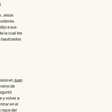
s
s. Jesús
guidores.
dijo a sus
e la cual les
n bautizados
Jesús en
Juan
reino de
reguntó
 y volver a
ntrar en el
e nace del