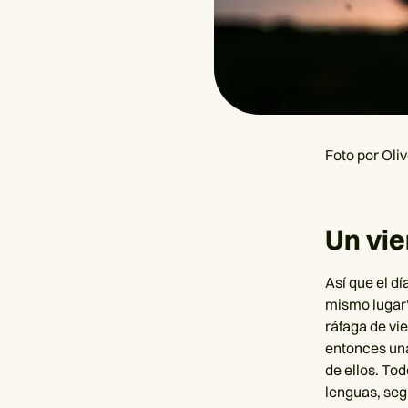
Foto por Oli
Un vie
Así que el d
mismo lugar"
ráfaga de vi
entonces una
de ellos. To
lenguas, seg