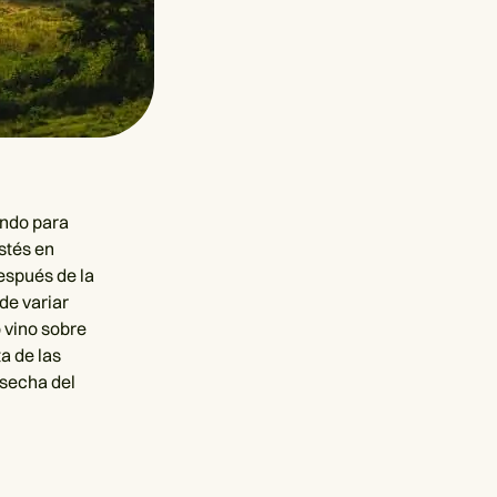
endo para
stés en
después de la
de variar
 vino sobre
a de las
osecha del