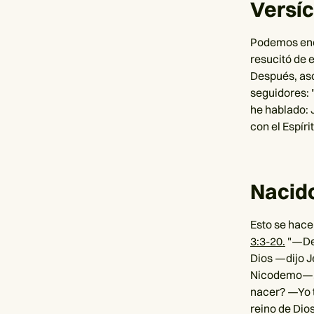
Versíc
Podemos enco
resucitó de 
Después, asce
seguidores: 
he hablado: 
con el Espíri
Nacid
Esto se hace
3:3-20.
"—De 
Dios —dijo 
Nicodemo—. ¿
nacer? —Yo t
reino de Dio