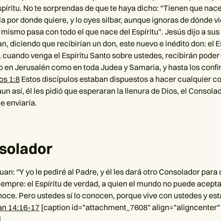
espíritu. No te sorprendas de que te haya dicho: “Tienen que nac
la por donde quiere, y lo oyes silbar, aunque ignoras de dónde vi
 mismo pasa con todo el que nace del Espíritu". Jesús dijo a sus
, diciendo que recibirían un don, este nuevo e inédito don: el E
, cuando venga el Espíritu Santo sobre ustedes, recibirán poder
to en Jerusalén como en toda Judea y Samaria, y hasta los confi
s 1:8
Estos discípulos estaban dispuestos a hacer cualquier c
un así, él les pidió que esperaran la llenura de Dios, el Consola
e enviaría.
solador
n: “Y yo le pediré al Padre, y él les dará otro Consolador para 
mpre: el Espíritu de verdad, a quien el mundo no puede acept
onoce. Pero ustedes sí lo conocen, porque vive con ustedes y est
an 14:16-17
[caption id="attachment_7608" align="aligncenter"
]