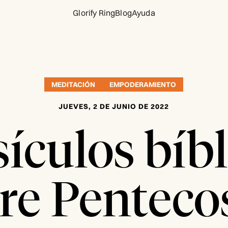
Glorify Ring
Blog
Ayuda
MEDITACIÓN
EMPODERAMIENTO
JUEVES, 2 DE JUNIO DE 2022
sículos bíbl
re Penteco