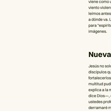
viene como un
viento viole
leímos antes
a dónde va. 
para "espírit
imágenes.
Nueva
Jesús no solo
discípulos qu
fortalecerlos
multitud pud
explica a la 
dice Dios—, 
ustedes prof
derramaré mi 