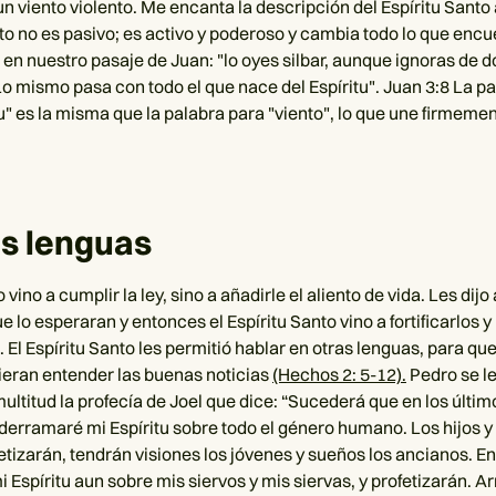
 viento violento. Me encanta la descripción del Espíritu Santo a
nto no es pasivo; es activo y poderoso y cambia todo lo que enc
 en nuestro pasaje de Juan: "lo oyes silbar, aunque ignoras de d
Lo mismo pasa con todo el que nace del Espíritu". Juan 3:8 La p
u" es la misma que la palabra para "viento", lo que une firmemen
s lenguas
 vino a cumplir la ley, sino a añadirle el aliento de vida. Les dijo 
e lo esperaran y entonces el Espíritu Santo vino a fortificarlos y
. El Espíritu Santo les permitió hablar en otras lenguas, para que
ieran entender las buenas noticias
(Hechos 2: 5-12).
Pedro se l
multitud la profecía de Joel que dice: “Sucederá que en los últi
derramaré mi Espíritu sobre todo el género humano. Los hijos y 
etizarán, tendrán visiones los jóvenes y sueños los ancianos. En
Espíritu aun sobre mis siervos y mis siervas, y profetizarán. Ar