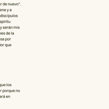
er de nuevo”.
ene y a
 discípulos
spíritu
 y serán mis
nes de la
osa por
dor que
que los
ar porque no
ará en