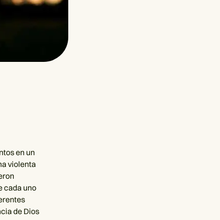
ntos en un
na violenta
ieron
e cada uno
ferentes
cia de Dios