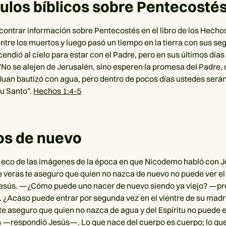
ulos bíblicos sobre Pentecosté
ntrar información sobre Pentecostés en el libro de los Hecho
entre los muertos y luego pasó un tiempo en la tierra con sus se
ndió al cielo para estar con el Padre, pero en sus últimos días 
"No se alejen de Jerusalén, sino esperen la promesa del Padre, d
Juan bautizó con agua, pero dentro de pocos días ustedes será
tu Santo”.
Hechos 1:4-5
os de nuevo
 eco de las imágenes de la época en que Nicodemo habló con 
veras te aseguro que quien no nazca de nuevo no puede ver el 
Jesús. —¿Cómo puede uno nacer de nuevo siendo ya viejo? —p
Acaso puede entrar por segunda vez en el vientre de su madre
e aseguro que quien no nazca de agua y del Espíritu no puede e
s —respondió Jesús—. Lo que nace del cuerpo es cuerpo; lo qu