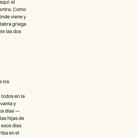
quí: el
uentra. Como
ónde viene y
alabra griega
te las dos
a los
 todos en la
evanta y
mos días —
las hijas de
 esos días
riba en el