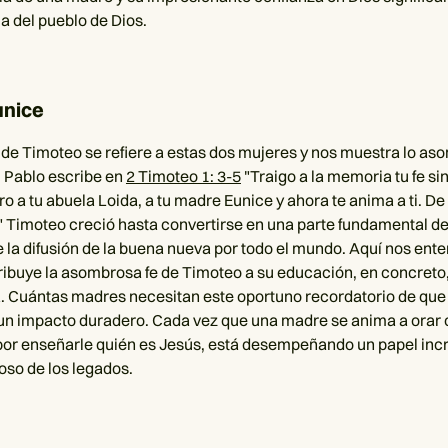
a del pueblo de Dios.
unice
 de Timoteo se refiere a estas dos mujeres y nos muestra lo a
. Pablo escribe en
2 Timoteo 1: 3-5
"Traigo a la memoria tu fe sin
o a tu abuela Loida, a tu madre Eunice y ahora te anima a ti. De
 Timoteo creció hasta convertirse en una parte fundamental de 
de la difusión de la buena nueva por todo el mundo. Aquí nos en
ribuye la asombrosa fe de Timoteo a su educación, en concreto
a. Cuántas madres necesitan este oportuno recordatorio de que 
un impacto duradero. Cada vez que una madre se anima a orar c
por enseñarle quién es Jesús, está desempeñando un papel incr
so de los legados.