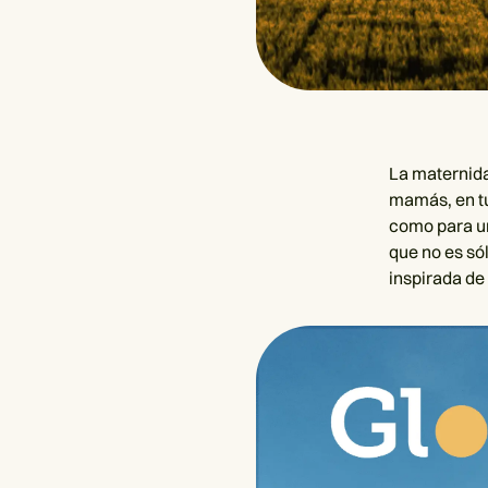
La maternida
mamás, en tu
como para un
que no es sól
inspirada de