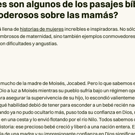
s son algunos de los pasajes bí
oderosos sobre las mamás?
á llena de
historias de mujeres
increíbles e inspiradoras. No sól
mbrosos de maternidad, sino también ejemplos conmovedores
on dificultades y angustias.
mucho de la madre de Moisés, Jocabed. Pero lo que sabemos 
io a luz a Moisés mientras su pueblo sufría bajo un régimen op
ara asegurar la supervivencia de su hijo, lo escondió valientem
qué habilidad debió de tener para esconder a un bebé recién na
ando ya no pudo ocultarlo más, puso toda su confianza en Dios, 
o en una cesta y lo envió flotando por el río Nilo. Todos sabemo
istoria: ese precioso bebé creció y liberó a una nación entera. E
tía de una madre y su impresionante confianza en Dios significar