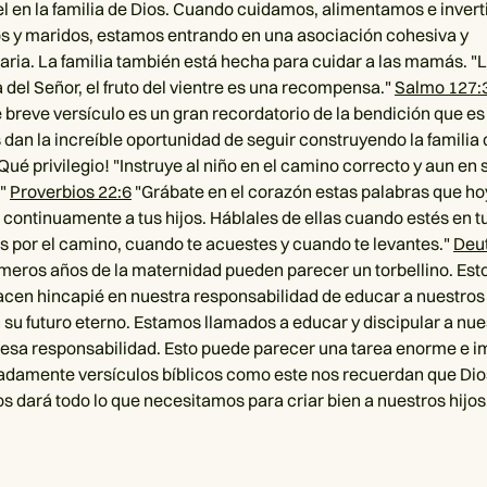
el en la familia de Dios. Cuando cuidamos, alimentamos e inver
os y maridos, estamos entrando en una asociación cohesiva y
ia. La familia también está hecha para cuidar a las mamás. "L
 del Señor, el fruto del vientre es una recompensa."
Salmo 127:
te breve versículo es un gran recordatorio de la bendición que es 
 dan la increíble oportunidad de seguir construyendo la familia 
 ¡Qué privilegio! "Instruye al niño en el camino correcto y aun en 
."
Proverbios 22:6
"Grábate en el corazón estas palabras que ho
 continuamente a tus hijos. Háblales de ellas cuando estés en t
 por el camino, cuando te acuestes y cuando te levantes."
Deu
meros años de la maternidad pueden parecer un torbellino. Est
acen hincapié en nuestra responsabilidad de educar a nuestros 
su futuro eterno. Estamos llamados a educar y discipular a nues
 esa responsabilidad. Esto puede parecer una tarea enorme e i
adamente versículos bíblicos como este nos recuerdan que Dio
os dará todo lo que necesitamos para criar bien a nuestros hijos