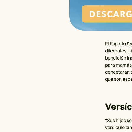
El Espíritu S
diferentes. 
bendición in
para mamás te
conectarán d
que son espe
Versí
"Sus hijos se
versículo pi