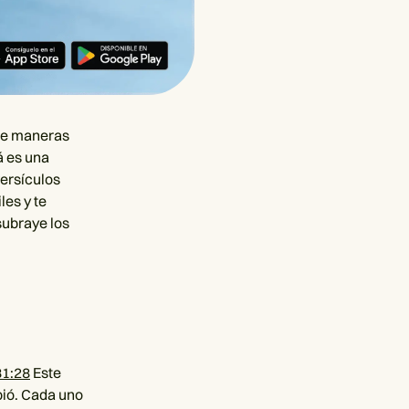
 de maneras
á es una
versículos
les y te
subraye los
31:28
Este
bió. Cada uno