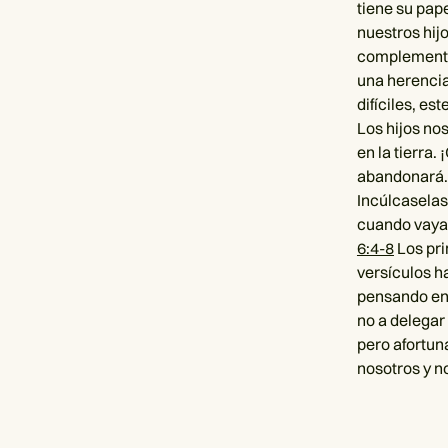
tiene su pap
nuestros hij
complementar
una herencia
difíciles, es
Los hijos nos
en la tierra.
abandonará
Incúlcaselas
cuando vayas
6:4-8
Los pri
versículos h
pensando en 
no a delegar
pero afortun
nosotros y n