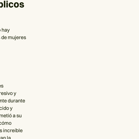
blicos
o hay
 de mujeres
es
resivo y
ente durante
cido y
metió a su
s cómo
s increíble
an la