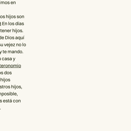
timos en
os hijos son
3
En los días
tener hijos.
de Dios aquí
su vejez no lo
y te mando.
u casa y
teronomio
os dos
hijos
tros hijos,
mposible,
s está con
.