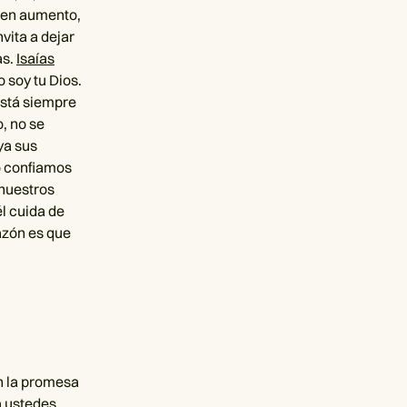
a en aumento,
vita a dejar
as.
Isaías
 soy tu Dios.
 está siempre
o, no se
ya sus
do confiamos
 nuestros
l cuida de
azón es que
en la promesa
 a ustedes