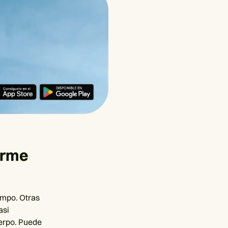
arme
empo. Otras
asi
uerpo. Puede