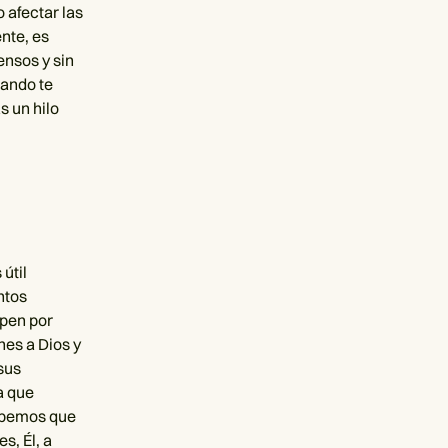
 afectar las
nte, es
nsos y sin
uando te
s un hilo
 útil
ntos
upen por
nes a Dios y
sus
a que
abemos que
s, Él, a