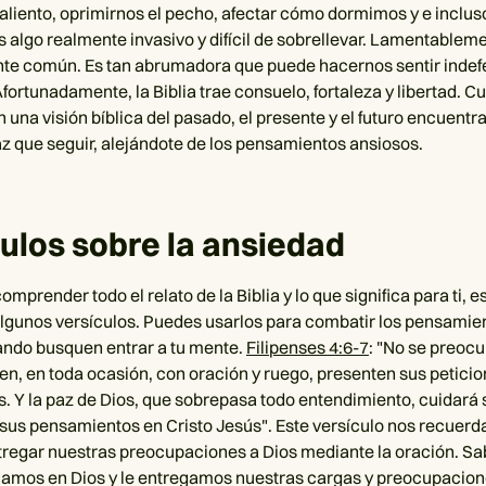
 aliento, oprimirnos el pecho, afectar cómo dormimos y e incluso
 algo realmente invasivo y difícil de sobrellevar. Lamentableme
te común. Es tan abrumadora que puede hacernos sentir indefe
fortunadamente, la Biblia trae consuelo, fortaleza y libertad. C
una visión bíblica del pasado, el presente y el futuro encuentra
z que seguir, alejándote de los pensamientos ansiosos.
ulos sobre la ansiedad
prender todo el relato de la Biblia y lo que significa para ti, es
gunos versículos. Puedes usarlos para combatir los pensamie
ndo busquen entrar a tu mente.
Filipenses 4:6-7
: "No se preoc
en, en toda ocasión, con oración y ruego, presenten sus peticio
s. Y la paz de Dios, que sobrepasa todo entendimiento, cuidará 
sus pensamientos en Cristo Jesús". Este versículo nos recuerd
regar nuestras preocupaciones a Dios mediante la oración. S
amos en Dios y le entregamos nuestras cargas y preocupacione