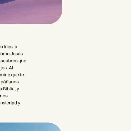
o lees la
 cómo Jesús
Descubres que
jos. Al
amino que te
compáñanos
 Biblia, y
emos
ansiedad y