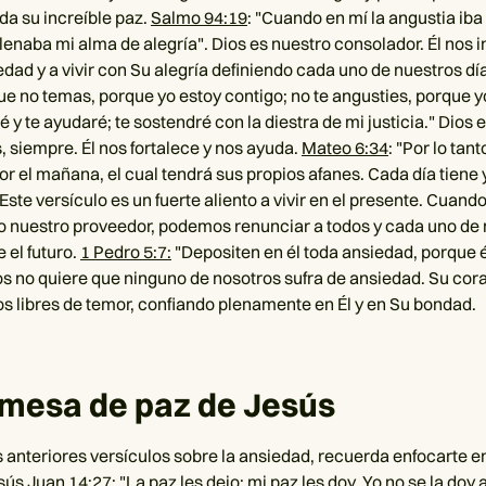
da su increíble paz.
Salmo 94:19
: "Cuando en mí la angustia ib
lenaba mi alma de alegría". Dios es nuestro consolador. Él nos in
edad y a vivir con Su alegría definiendo cada uno de nuestros dí
que no temas, porque yo estoy contigo; no te angusties, porque yo
é y te ayudaré; te sostendré con la diestra de mi justicia." Dios
, siempre. Él nos fortalece y nos ayuda.
Mateo 6:34
: "Por lo tant
r el mañana, el cual tendrá sus propios afanes. Cada día tiene 
Este versículo es un fuerte aliento a vivir en el presente. Cuan
 nuestro proveedor, podemos renunciar a todos y cada uno de
 el futuro.
1 Pedro 5:7:
"Depositen en él toda ansiedad, porque é
os no quiere que ninguno de nosotros sufra de ansiedad. Su cor
s libres de temor, confiando plenamente en Él y en Su bondad.
omesa de paz de Jesús
s anteriores versículos sobre la ansiedad, recuerda enfocarte 
esús
Juan 14:27
: "La paz les dejo; mi paz les doy. Yo no se la doy