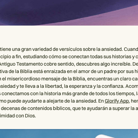
ntiene una gran variedad de versículos sobre la ansiedad. Cuand
incipio a fin, estudiando cómo se conectan todas sus historias y
Antiguo Testamento cobre sentido, descubres algo increíble. 
tiva de la Biblia está enraizada en el amor de un padre por sus hi
 el misericordioso mensaje de la Biblia, encuentras un claro c
nsiedad y te lleva a la libertad, la esperanza y la confianza. A
 conectamos con la historia más grande de todos los tiempos, la
o puede ayudarte a alejarte de la ansiedad. En
Glorify App
, h
 decenas de contenidos bíblicos, que te ayudarán a superar la 
timidad con Dios.