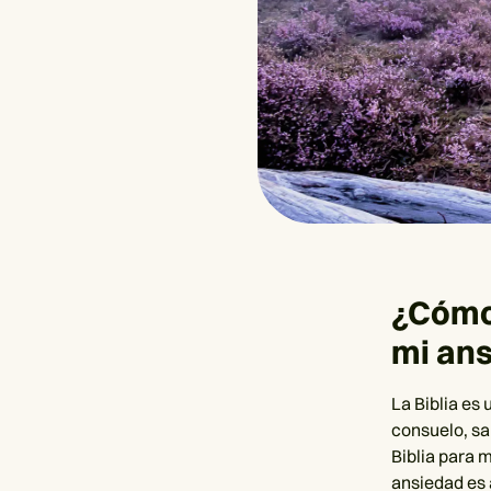
¿Cómo 
mi an
La Biblia es
consuelo, sa
Biblia para 
ansiedad es a