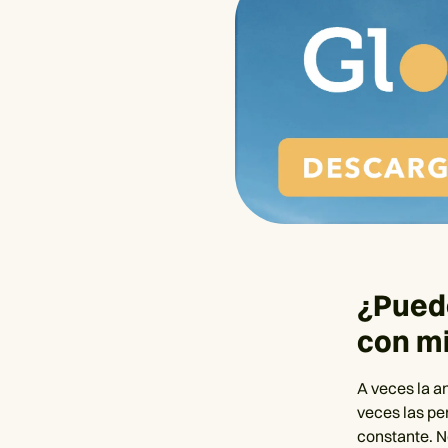
¿Puede
con m
A veces la a
veces las pe
constante. N