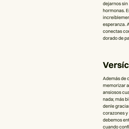
dejarnos sin
hormonas. Es
increíblemen
esperanza. A
conectas con 
dorado de pa
Versíc
Además de com
memorizar al
ansiosos cua
nada; más bi
denle gracia
corazones y 
debemos ent
cuando confi