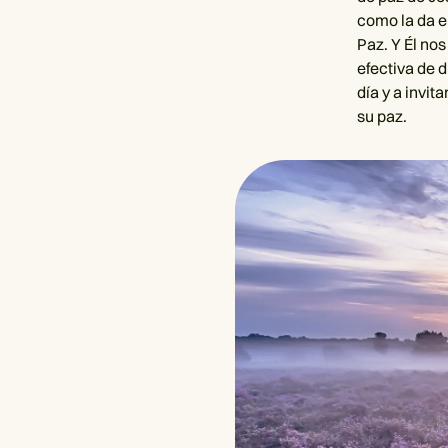
como la da e
Paz. Y Él no
efectiva de 
día y a invi
su paz.