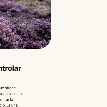
ntrolar
que ofrece
uedes usar la
ontar la
cío. Es una