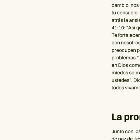
cambio, nos 
tu consuelo l
atrás la ansi
41:10
: "Así 
Te fortalecer
con nosotros
preocupen po
problemas." 
en Dios como
miedos sobre
ustedes". Di
todos vivamo
La pr
Junto con lo
de paz de J