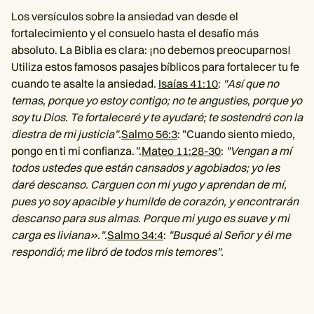
Los versículos sobre la ansiedad van desde el
fortalecimiento y el consuelo hasta el desafío más
absoluto. La Biblia es clara: ¡no debemos preocuparnos!
Utiliza estos famosos pasajes bíblicos para fortalecer tu fe
cuando te asalte la ansiedad.
Isaías 41:10
:
"Así que no
temas, porque yo estoy contigo; no te angusties, porque yo
soy tu Dios. Te fortaleceré y te ayudaré; te sostendré con la
diestra de mi justicia".
Salmo 56:3
: "Cuando siento miedo,
pongo en ti mi confianza.
".
Mateo 11:28-30
:
"Vengan a mí
todos ustedes que están cansados y agobiados; yo les
daré descanso. Carguen con mi yugo y aprendan de mí,
pues yo soy apacible y humilde de corazón, y encontrarán
descanso para sus almas. Porque mi yugo es suave y mi
carga es liviana».".
Salmo 34:4
:
"Busqué al Señor y él me
respondió; me libró de todos mis temores".