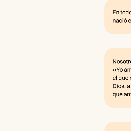
En tod
nació 
Nosotr
«Yo am
el que 
Dios, a
que am