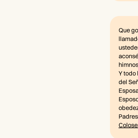
Que gob
llamad
ustedes
aconsé
himnos 
Y todo 
del Señ
Esposa
Esposos
obedez
Padres
Colose