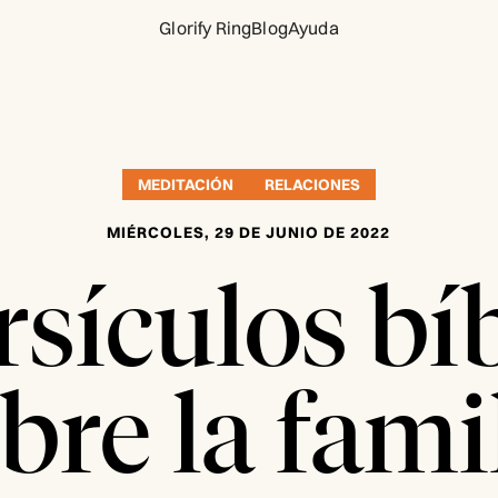
Glorify Ring
Blog
Ayuda
MEDITACIÓN
RELACIONES
MIÉRCOLES, 29 DE JUNIO DE 2022
rsículos bí
bre la fami