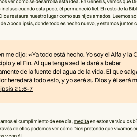
mos ver cómo se desarrolla esta idea. En Génesis, vemos que Dio
ncluso cuando esta pecó, él permaneció fiel. El resto de la Bibl
ios restaura nuestro lugar como sus hijos amados. Leemos sob
bro de Apocalipsis, donde todo es hecho nuevo, y estamos juntos 
 me dijo: «Ya todo está hecho. Yo soy el Alfa y la
cipio y el Fin. Al que tenga sed le daré a beber
amente de la fuente del agua de la vida. El que salg
r heredará todo esto, y yo seré su Dios y él será mi
ipsis 21:6-7
amos el cumplimiento de ese día,
medita
en estos versículos b
A través de ellos podemos ver cómo Dios pretende que vivamos e
s y con él.