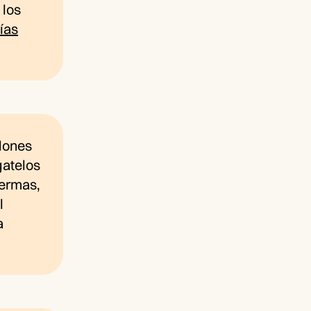
 los
ías
dones
gatelos
uermas,
l
a