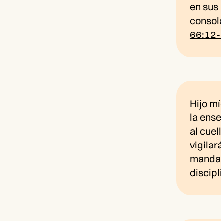
en sus 
consol
66:12
Hijo m
la ens
al cue
vigilar
mandam
discipl