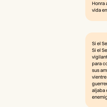
Honra a
vida en
Si el S
Si el S
vigila
para c
sus ama
vientr
guerrer
aljaba
enemigo