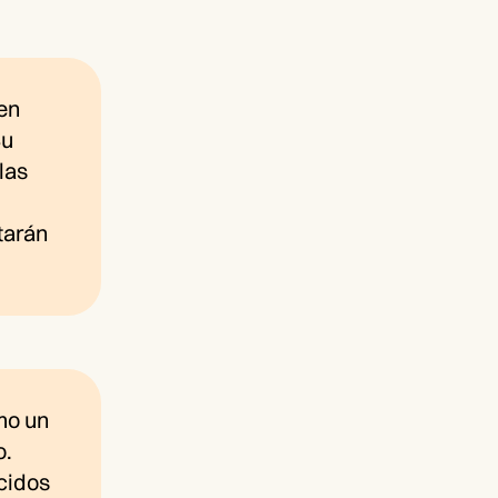
en
Su
las
tarán
mo un
o.
cidos