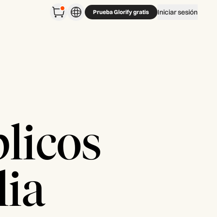
Iniciar sesión
Prueba Glorify gratis
blicos
lia