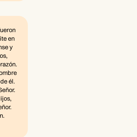
fueron
ite en
nse y
os,
orazón.
 nombre
de él.
Señor.
ijos,
eñor.
n.