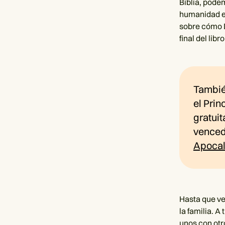
Biblia, pode
humanidad e i
sobre cómo D
final del li
También
el Prin
gratuit
vencedo
Apocal
Hasta que ve
la familia. 
unos con otro