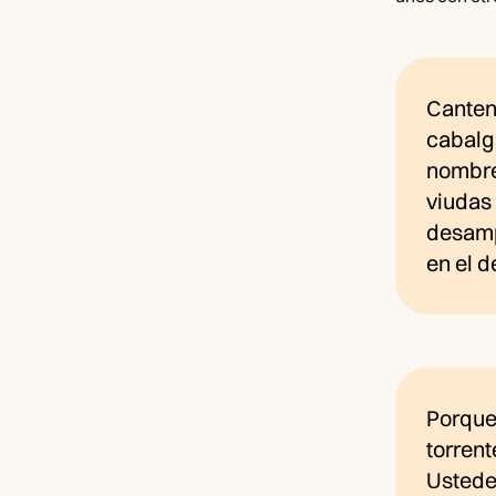
Canten
cabalga
nombre 
viudas 
desampa
en el d
Porque 
torrent
Ustede