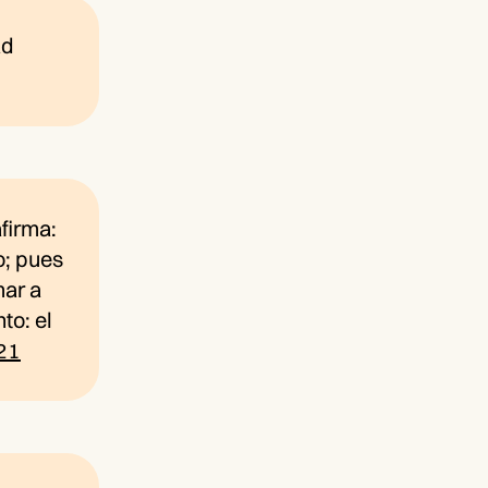
ad
firma:
o; pues
mar a
to: el
21