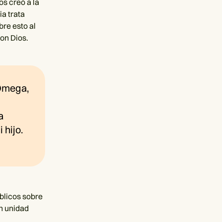
s creó a la
ia trata
re esto al
con Dios.
 Omega,
a
 hijo.
íblicos sobre
n unidad