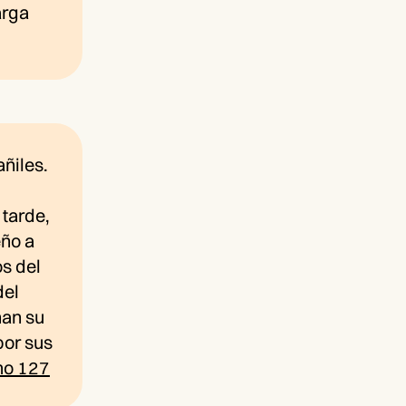
arga
añiles.
 tarde,
eño a
os del
del
nan su
por sus
mo 127